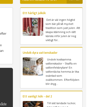
Ett härligt julkök
Det är väl ingen högtid
som bär på så mycket
tradition som just julen. Att
skapa stämning och rätt
efter
känsla inför julen är nog
viktigt för...
Du
dan
Undvik dyra vattenskador
Undvik kostsamma
vattenskador - Skaffa en
vattenfelsbrytare! En
vattenläcka hemma är lika
oväntad som
ovälkommen. Efterföljden
blir dryg...
Ett vanligt kök - del 2
Till sist landade luckor,
 både