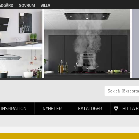
ÄDGÅRD
SOVRUM
VILLA
INSPIRATION
NYHETER
KATALOGER
HITTA 