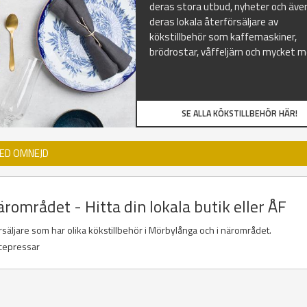
deras stora utbud, nyheter och äve
deras lokala återförsäljare av
kökstillbehör som kaffemaskiner,
brödrostar, våffeljärn och mycket m
SE ALLA KÖKSTILLBEHÖR HÄR!
MED OMNEJD
rområdet - Hitta din lokala butik eller ÅF
örsäljare som har olika kökstillbehör i Mörbylånga och i närområdet.
icepressar