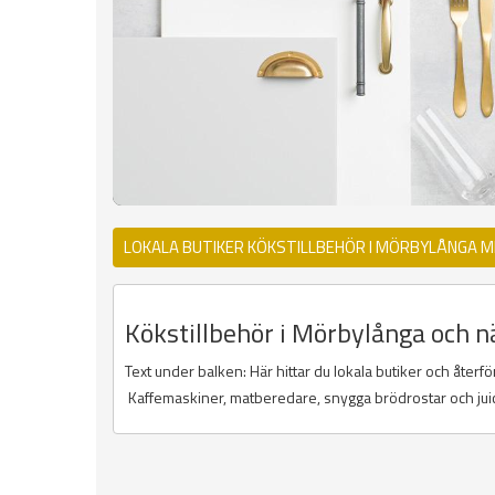
LOKALA BUTIKER KÖKSTILLBEHÖR I MÖRBYLÅNGA 
Kökstillbehör i Mörbylånga och nä
Text under balken: Här hittar du lokala butiker och återf
Kaffemaskiner, matberedare, snygga brödrostar och ju