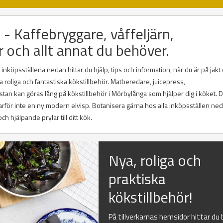
 - Kaffebryggare, våffeljärn,
r och allt annat du behöver.
köpsställena nedan hittar du hjälp, tips och information, när du är på jakt 
a roliga och fantastiska kökstillbehör. Matberedare, juicepress,
stan kan göras lång på kökstillbehör i Mörbylånga som hjälper dig i köket. 
varför inte en ny modern elvisp. Botanisera gärna hos alla inköpsställen ne
h hjälpande prylar till ditt kök.
Nya, roliga och
praktiska
kökstillbehör!
På tillverkarnas hemsidor hittar du