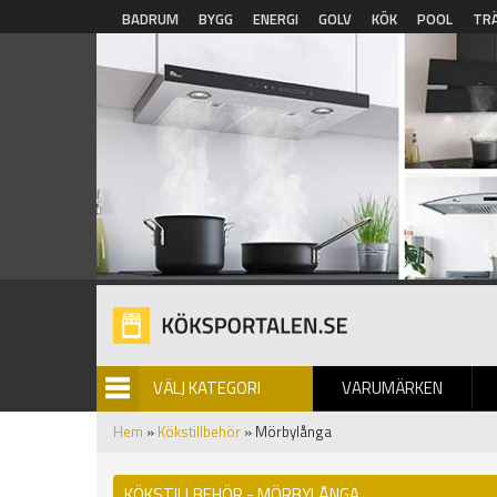
Hoppa till huvudinnehåll
BADRUM
BYGG
ENERGI
GOLV
KÖK
POOL
TR
VÄLJ KATEGORI
VARUMÄRKEN
BILDGALLERI
Hem
»
Kökstillbehör
» Mörbylånga
KÖKSTILLBEHÖR - MÖRBYLÅNGA