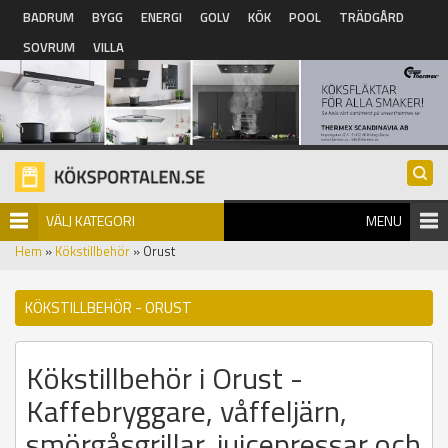
Hoppa till huvudinnehåll
BADRUM
BYGG
ENERGI
GOLV
KÖK
POOL
TRÄDGÅRD
SOVRUM
VILLA
VÄLJ KATEGORI
MENU
Hem
»
Kökstillbehör
» Orust
KÖKSTILLBEHÖR - ORUST
Kökstillbehör i Orust -
Kaffebryggare, våffeljärn,
smörgåsgrillar, juicepressar och