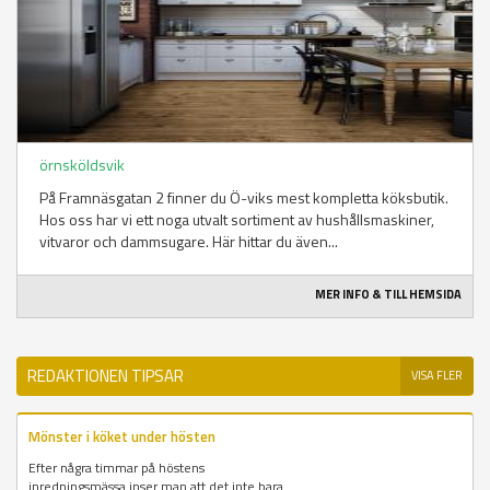
örnsköldsvik
På Framnäsgatan 2 finner du Ö-viks mest kompletta köksbutik.
Hos oss har vi ett noga utvalt sortiment av hushållsmaskiner,
vitvaror och dammsugare. Här hittar du även...
MER INFO & TILL HEMSIDA
REDAKTIONEN TIPSAR
VISA FLER
Mönster i köket under hösten
Efter några timmar på höstens
inredningsmässa inser man att det inte bara