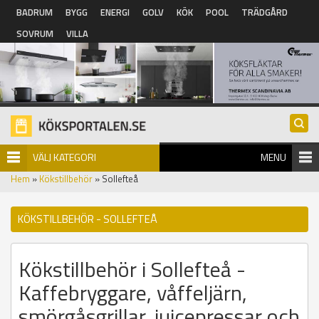
Hoppa till huvudinnehåll
BADRUM
BYGG
ENERGI
GOLV
KÖK
POOL
TRÄDGÅRD
SOVRUM
VILLA
VÄLJ KATEGORI
MENU
Hem
»
Kökstillbehör
» Sollefteå
KÖKSTILLBEHÖR - SOLLEFTEÅ
Kökstillbehör i Sollefteå -
Kaffebryggare, våffeljärn,
smörgåsgrillar, juicepressar och