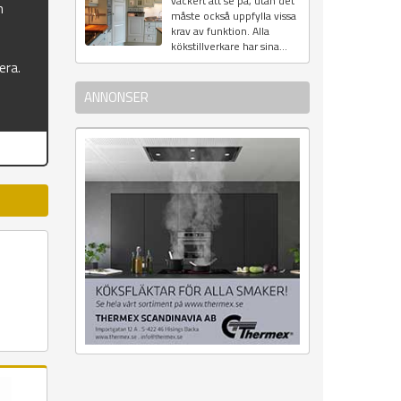
vackert att se på, utan det
n
måste också uppfylla vissa
krav av funktion. Alla
kökstillverkare har sina...
era.
ANNONSER