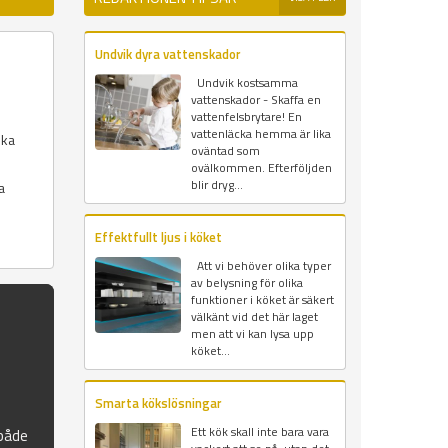
Undvik dyra vattenskador
,
Undvik kostsamma
vattenskador - Skaffa en
vattenfelsbrytare! En
vattenläcka hemma är lika
ika
oväntad som
ovälkommen. Efterföljden
blir dryg...
a
Effektfullt ljus i köket
Att vi behöver olika typer
av belysning för olika
funktioner i köket är säkert
välkänt vid det här laget
men att vi kan lysa upp
köket...
Smarta kökslösningar
Ett kök skall inte bara vara
 både