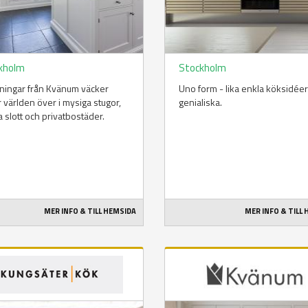
kholm
Stockholm
ningar från Kvänum väcker
Uno form - lika enkla köksidée
 världen över i mysiga stugor,
genialiska.
a slott och privatbostäder.
MER INFO & TILL HEMSIDA
MER INFO & TILL