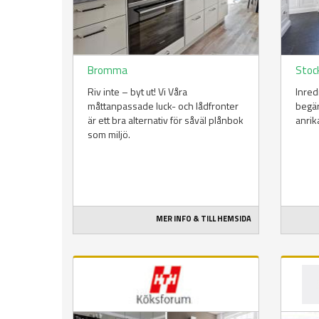
Bromma
Stoc
Riv inte – byt ut! Vi Våra
Inred
måttanpassade luck- och lådfronter
begär
är ett bra alternativ för såväl plånbok
anrik
som miljö.
MER INFO & TILL HEMSIDA