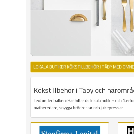
LOKALA BUTIKER KÖKSTILLBEHÖR I TÄBY MED OMNE
Kökstillbehör i Täby och närområd
Text under balken: Här hittar du lokala butiker och återf
matberedare, snygga brödrostar och juicepressar