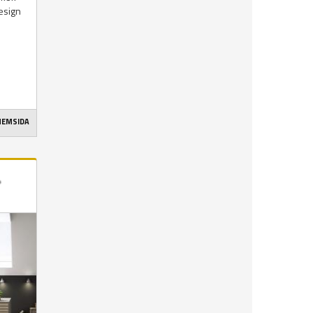
esign
 HEMSIDA