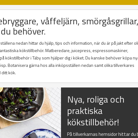
ebryggare, våffeljärn, smörgåsgrillar
 du behöver.
ällena nedan hittar du hjälp, tips och information, när du är på jakt efter ol
h fantastiska kökstillbehör. Matberedare, juicepress, espressomaskiner,
 på kökstillbehör i Täby som hjälper dig i köket. Du kanske behöver köpa ny
lvisp. Botanisera gärna hos alla inköpsställen nedan samt olika tillverkares
 ditt kök.
Nya, roliga och
praktiska
kökstillbehör!
På tillverkarnas hemsidor hittar du