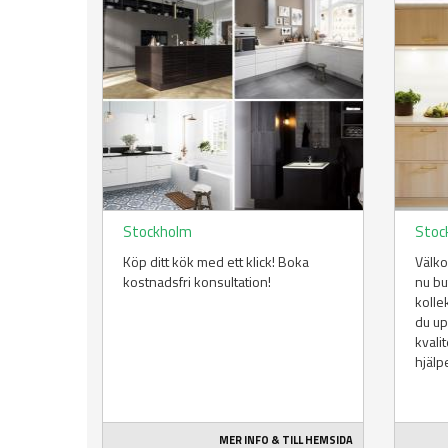
Stockholm
Stoc
Köp ditt kök med ett klick! Boka
Välko
kostnadsfri konsultation!
nu b
kolle
du up
kvalit
hjälpe
MER INFO & TILL HEMSIDA