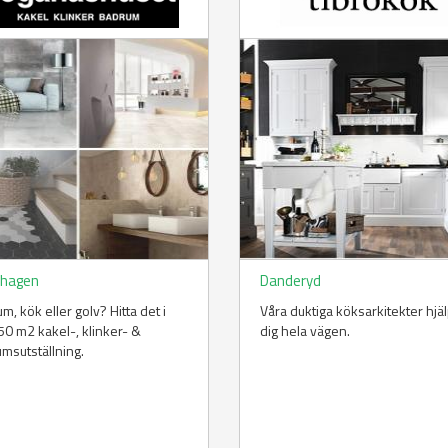
hagen
Danderyd
m, kök eller golv? Hitta det i
Våra duktiga köksarkitekter hjä
50 m2 kakel-, klinker- &
dig hela vägen.
msutställning.