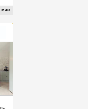
 HEMSIDA
 kök