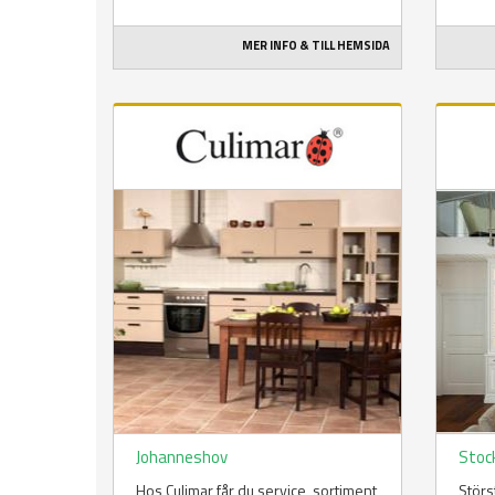
MER INFO & TILL HEMSIDA
Johanneshov
Stoc
Hos Culimar får du service, sortiment
Störs