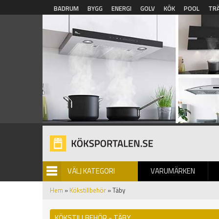
Hoppa till huvudinnehåll
BADRUM
BYGG
ENERGI
GOLV
KÖK
POOL
TR
VÄLJ KATEGORI
VARUMÄRKEN
BILDGALLERI
Hem
»
Kökstillbehör
» Täby
KÖKSTILLBEHÖR - TÄBY