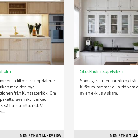
kholm
Stockholm äppelviken
mmen in till oss, vi uppdaterar
Som ägare till en inredning från
utiken med den nya
Kvänum kommer du alltid vara 
ktionen från Kungsäterkök! Om
av en exklusiv skara.
pskattar svensktillverkad
et så har du hittat rätt. Vi
r...
MER INFO & TILL HEMSIDA
MER INFO & TILL