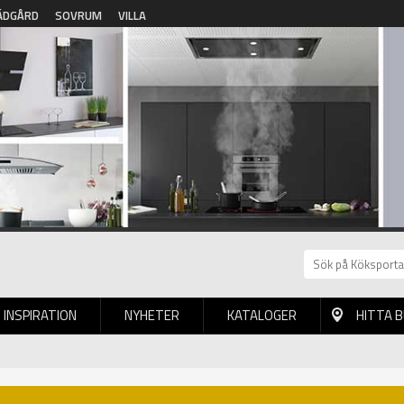
ÄDGÅRD
SOVRUM
VILLA
INSPIRATION
NYHETER
KATALOGER
HITTA 