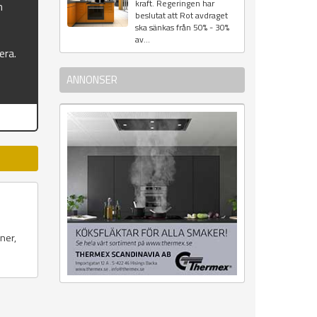
kraft. Regeringen har
n
beslutat att Rot avdraget
ska sänkas från 50% - 30%
av...
era.
ANNONSER
ner,