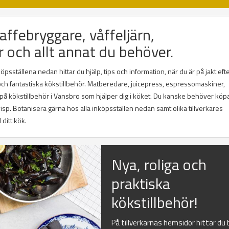
affebryggare, våffeljärn,
r och allt annat du behöver.
sställena nedan hittar du hjälp, tips och information, när du är på jakt efte
 och fantastiska kökstillbehör. Matberedare, juicepress, espressomaskiner,
g på kökstillbehör i Vansbro som hjälper dig i köket. Du kanske behöver köp
lvisp. Botanisera gärna hos alla inköpsställen nedan samt olika tillverkares
 ditt kök.
Nya, roliga och
praktiska
kökstillbehör!
På tillverkarnas hemsidor hittar du