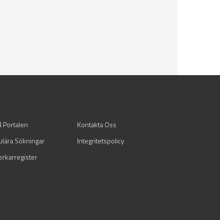
å Portalen
Kontakta Oss
ulära Sökningar
Integritetspolicy
verkarregister