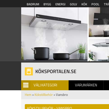
Hoppa till huvudinnehåll
BADRUM
BYGG
ENERGI
GOLV
KÖK
POOL
TR
VÄLJ KATEGORI
VARUMÄRKEN
BILDGALLERI
Hem
»
Kökstillbehör
» Vansbro
KÖKSTILLBEHÖR - VANSBRO