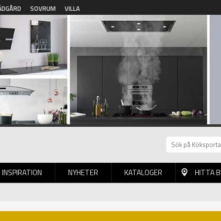
ÄDGÅRD
SOVRUM
VILLA
INSPIRATION
NYHETER
KATALOGER
HITTA 