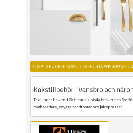
LOKALA BUTIKER KÖKSTILLBEHÖR I VANSBRO MED 
Kökstillbehör i Vansbro och närom
Text under balken: Här hittar du lokala butiker och åter
matberedare, snygga brödrostar och juicepressar