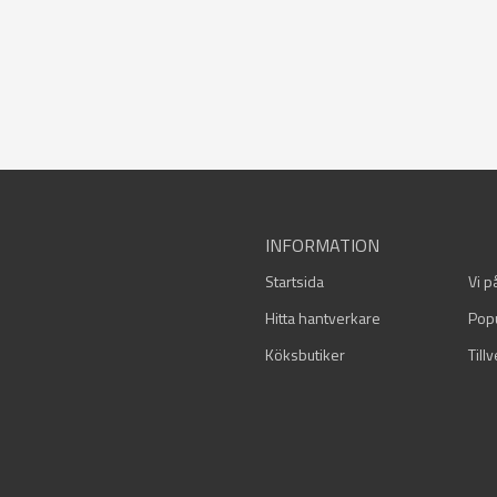
INFORMATION
Startsida
Vi p
Hitta hantverkare
Pop
Köksbutiker
Till