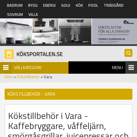
Hoppa till huvudinnehåll
BADRUM
BYGG
ENERGI
GOLV
KÖK
POOL
TRÄDGÅRD
SOVRUM
VILLA
VÄLJ KATEGORI
MENU
Hem
»
Kökstillbehör
» Vara
KÖKSTILLBEHÖR - VARA
Kökstillbehör i Vara -
Kaffebryggare, våffeljärn,
smörgåsgrillar, juicepressar och