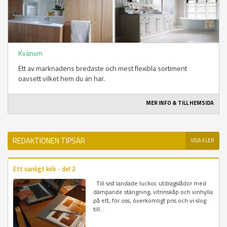
Kvänum
Ett av marknadens bredaste och mest flexibla sortiment
oavsett vilket hem du än har.
MER INFO & TILL HEMSIDA
REDAKTIONEN TIPSAR
VISA FLER
Ett vanligt kök - del 2
Till sist landade luckor, utdragslådor med
dämpande stängning, vitrinskåp och vinhylla
på ett, för oss, överkomligt pris och vi slog
till...