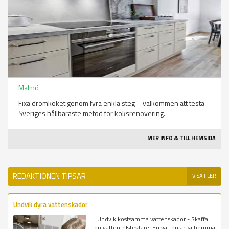
Malmö
Fixa drömköket genom fyra enkla steg – välkommen att testa
Sveriges hållbaraste metod för köksrenovering.
MER INFO & TILL HEMSIDA
REDAKTIONEN TIPSAR
VISA FLER
Undvik dyra vattenskador
Undvik kostsamma vattenskador - Skaffa
en vattenfelsbrytare! En vattenläcka hemma