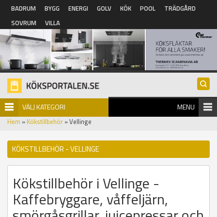
Hoppa till huvudinnehåll
BADRUM
BYGG
ENERGI
GOLV
KÖK
POOL
TRÄDGÅRD
SOVRUM
VILLA
VÄLJ KATEGORI
MENU
Hem
»
Kökstillbehör
» Vellinge
KÖKSTILLBEHÖR - VELLINGE
Kökstillbehör i Vellinge -
Kaffebryggare, våffeljärn,
smörgåsgrillar, juicepressar och