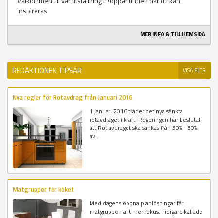
Välkommen till vår utställning i Kopparlunden där du kan
inspireras
MER INFO & TILL HEMSIDA
REDAKTIONEN TIPSAR
VISA FLER
Nya regler för Rotavdrag från Januari 2016
1 januari 2016 träder det nya sänkta
rotavdraget i kraft. Regeringen har beslutat
att Rot avdraget ska sänkas från 50% - 30%
av...
Matgrupper för köket
Med dagens öppna planlösningar får
matgruppen allt mer fokus. Tidigare kallade