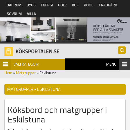
Hoppa till huvudinnehåll
BADRUM
BYGG
ENERGI
GOLV
KÖK
POOL
TRÄDGÅRD
SOVRUM
VILLA
VÄLJ KATEGORI
MENU
Hem
»
Matgrupper
» Eskilstuna
MATGRUPPER - ESKILSTUNA
Köksbord och matgrupper i
Eskilstuna