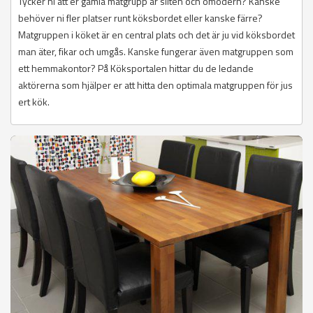
Tycker ni att er gamla matgrupp är sliten och omodern? Kanske
behöver ni fler platser runt köksbordet eller kanske färre?
Matgruppen i köket är en central plats och det är ju vid köksbordet
man äter, fikar och umgås. Kanske fungerar även matgruppen som
ett hemmakontor? På Köksportalen hittar du de ledande
aktörerna som hjälper er att hitta den optimala matgruppen för jus
ert kök.