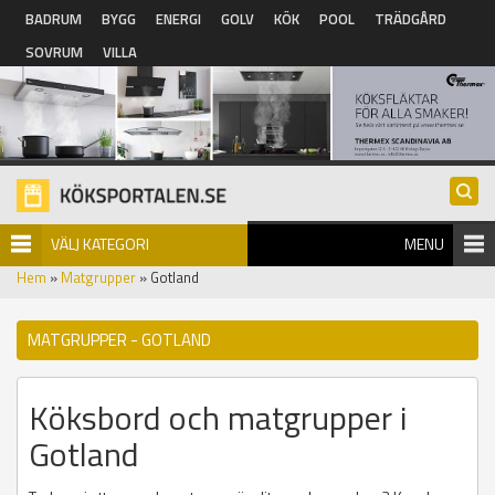
Hoppa till huvudinnehåll
BADRUM
BYGG
ENERGI
GOLV
KÖK
POOL
TRÄDGÅRD
SOVRUM
VILLA
VÄLJ KATEGORI
MENU
Hem
»
Matgrupper
» Gotland
MATGRUPPER - GOTLAND
Köksbord och matgrupper i
Gotland