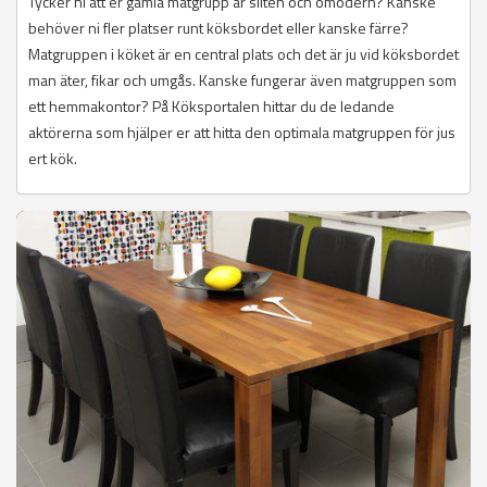
Tycker ni att er gamla matgrupp är sliten och omodern? Kanske
behöver ni fler platser runt köksbordet eller kanske färre?
Matgruppen i köket är en central plats och det är ju vid köksbordet
man äter, fikar och umgås. Kanske fungerar även matgruppen som
ett hemmakontor? På Köksportalen hittar du de ledande
aktörerna som hjälper er att hitta den optimala matgruppen för jus
ert kök.