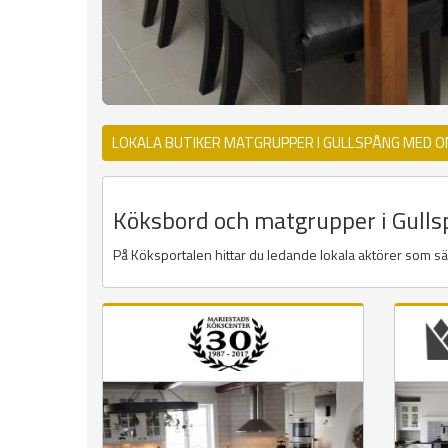
LOKALA BUTIKER MATGRUPPER I GULLSPÅNG MED O
Köksbord och matgrupper i Gullsp
På Köksportalen hittar du ledande lokala aktörer som s