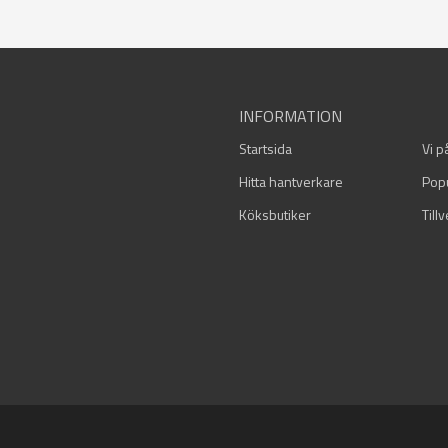
INFORMATION
Startsida
Vi p
Hitta hantverkare
Pop
Köksbutiker
Till