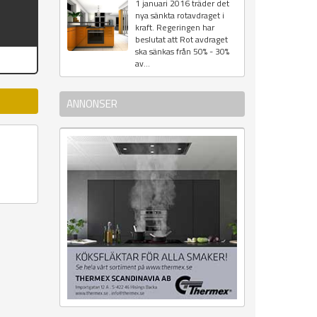
1 januari 2016 träder det
nya sänkta rotavdraget i
kraft. Regeringen har
beslutat att Rot avdraget
ska sänkas från 50% - 30%
av...
ANNONSER