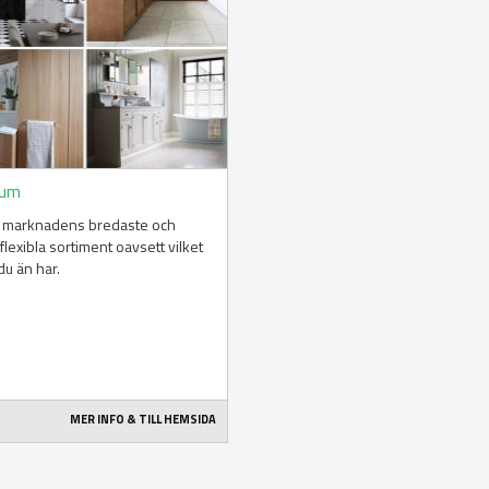
num
v marknadens bredaste och
flexibla sortiment oavsett vilket
u än har.
MER INFO & TILL HEMSIDA