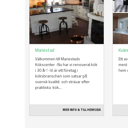
Mariestad
Kvä
Välkommen till Mariestads
Ett a
Kökscenter -Nu har vi renoverat kök
mest 
i 30 år ! -Vi är ett företag i
hem d
köksbranschen som satsar på
svensk kvalité och strävar efter
praktiska kök...
MER INFO & TILL HEMSIDA