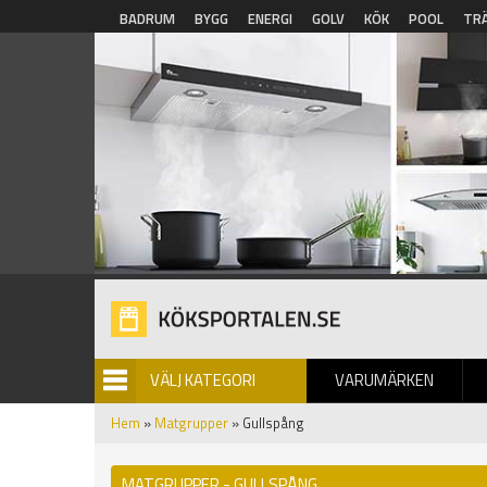
Hoppa till huvudinnehåll
BADRUM
BYGG
ENERGI
GOLV
KÖK
POOL
TR
VÄLJ KATEGORI
VARUMÄRKEN
BILDGALLERI
Hem
»
Matgrupper
» Gullspång
MATGRUPPER - GULLSPÅNG