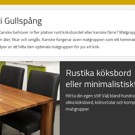
i Gullspång
Kanske behöver ni fler platser runt köksbordet eller kanske färre? Matgrup
 man äter, fikar och umgås. Kanske fungerar även matgruppen som ett hemma
er er att hitta den optimala matgruppen för jus ert kök.
Rustika köksbord
eller minimalistisk
Hitta din egen stil! Välj bland hundr
olika köksbord, köksstolar och kom
matgrupper.