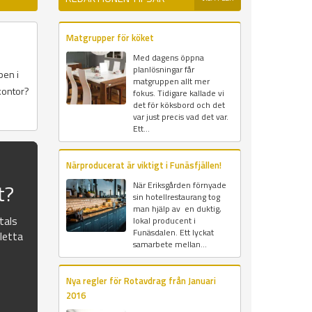
Matgrupper för köket
Med dagens öppna
planlösningar får
pen i
matgruppen allt mer
kontor?
fokus. Tidigare kallade vi
det för köksbord och det
var just precis vad det var.
Ett...
Närproducerat är viktigt i Funäsfjällen!
t?
När Eriksgården förnyade
sin hotellrestaurang tog
man hjälp av en duktig,
atals
lokal producent i
Funäsdalen. Ett lyckat
pletta
samarbete mellan...
Nya regler för Rotavdrag från Januari
2016