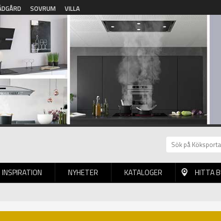
ÄDGÅRD
SOVRUM
VILLA
INSPIRATION
NYHETER
KATALOGER
HITTA 