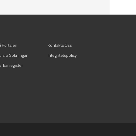
å Portalen
Kontakta Oss
ulära Sökningar
Integritetspolicy
verkarregister