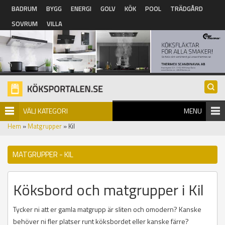
Hoppa till huvudinnehåll
BADRUM
BYGG
ENERGI
GOLV
KÖK
POOL
TRÄDGÅRD
SOVRUM
VILLA
VÄLJ KATEGORI
MENU
Hem
»
Matgrupper
» Kil
MATGRUPPER - KIL
Köksbord och matgrupper i Kil
Tycker ni att er gamla matgrupp är sliten och omodern? Kanske
behöver ni fler platser runt köksbordet eller kanske färre?