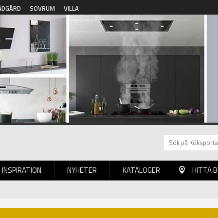
ÄDGÅRD
SOVRUM
VILLA
INSPIRATION
NYHETER
KATALOGER
HITTA 