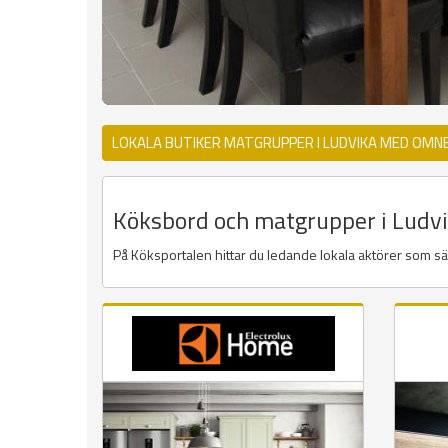
LOKALA BUTIKER MATGRUPPER I LUDVIKA MED OMN
Köksbord och matgrupper i Ludvik
På Köksportalen hittar du ledande lokala aktörer som s