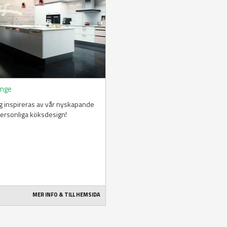
änge
ig inspireras av vår nyskapande
ersonliga köksdesign!
MER INFO & TILL HEMSIDA