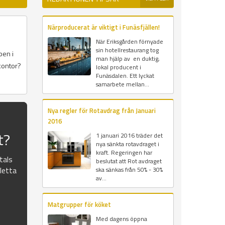
Närproducerat är viktigt i Funäsfjällen!
När Eriksgården förnyade
sin hotellrestaurang tog
pen i
man hjälp av en duktig,
kontor?
lokal producent i
Funäsdalen. Ett lyckat
samarbete mellan...
Nya regler för Rotavdrag från Januari
2016
t?
1 januari 2016 träder det
nya sänkta rotavdraget i
kraft. Regeringen har
atals
beslutat att Rot avdraget
pletta
ska sänkas från 50% - 30%
av...
Matgrupper för köket
Med dagens öppna