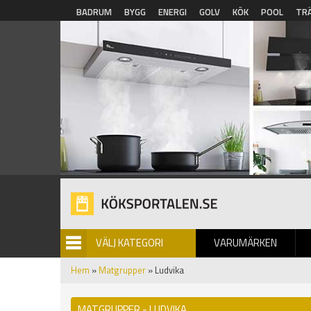
Hoppa till huvudinnehåll
BADRUM
BYGG
ENERGI
GOLV
KÖK
POOL
TR
VÄLJ KATEGORI
VARUMÄRKEN
BILDGALLERI
Hem
»
Matgrupper
» Ludvika
MATGRUPPER - LUDVIKA