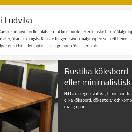
i Ludvika
Kanske behöver ni fler platser runt köksbordet eller kanske färre? Matgrup
 man äter, fikar och umgås. Kanske fungerar även matgruppen som ett hemma
er er att hitta den optimala matgruppen för jus ert kök.
Rustika köksbord
eller minimalistisk
Hitta din egen stil! Välj bland hundr
olika köksbord, köksstolar och kom
matgrupper.