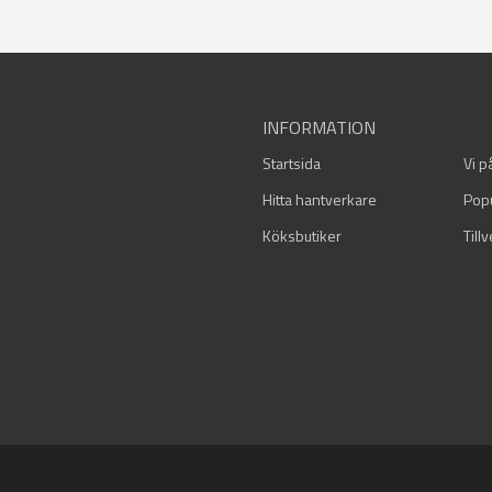
INFORMATION
Startsida
Vi p
Hitta hantverkare
Pop
Köksbutiker
Till