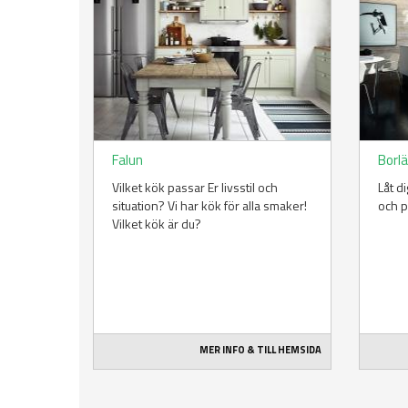
Falun
Borl
Vilket kök passar Er livsstil och
Låt d
situation? Vi har kök för alla smaker!
och p
Vilket kök är du?
MER INFO & TILL HEMSIDA