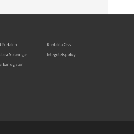
å Portalen
Kontakta Oss
ulära Sökningar
Integritetspolicy
verkarregister