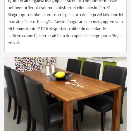
Tycker ni att er gamla matgrupp är sliten och omodern? Kanske
behöver ni fler platser runt köksbordet eller kanske färre?
Matgruppen i köket är en central plats och det är ju vid köksbordet
man äter, fikar och umgås. Kanske fungerar även matgruppen som
ett hemmakontor? På Köksportalen hittar du de ledande
aktörerna som hjälper er att hitta den optimala matgruppen för jus
ert kök.