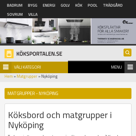
Hoppa till huvudinnehåll
BADRUM
BYGG
ENERGI
GOLV
KÖK
POOL
TRÄDGÅRD
SOVRUM
VILLA
VÄLJ KATEGORI
MENU
Hem
»
Matgrupper
» Nyköping
MATGRUPPER - NYKÖPING
Köksbord och matgrupper i
Nyköping