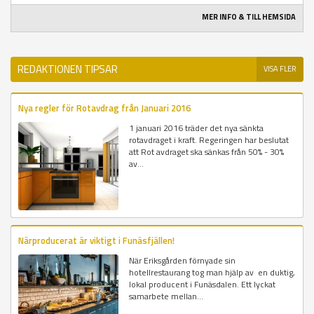
MER INFO & TILL HEMSIDA
REDAKTIONEN TIPSAR
VISA FLER
Nya regler för Rotavdrag från Januari 2016
1 januari 2016 träder det nya sänkta
rotavdraget i kraft. Regeringen har beslutat
att Rot avdraget ska sänkas från 50% - 30%
av...
Närproducerat är viktigt i Funäsfjällen!
När Eriksgården förnyade sin
hotellrestaurang tog man hjälp av en duktig,
lokal producent i Funäsdalen. Ett lyckat
samarbete mellan...