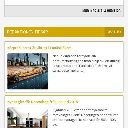
MER INFO & TILL HEMSIDA
REDAKTIONEN TIPSAR
VISA FLER
Närproducerat är viktigt i Funäsfjällen!
När Eriksgården förnyade sin
hotellrestaurang tog man hjälp av en duktig,
lokal producent i Funäsdalen. Ett lyckat
samarbete mellan...
Nya regler för Rotavdrag från Januari 2016
1 januari 2016 träder det nya sänkta
rotavdraget i kraft. Regeringen har beslutat
att Rot avdraget ska sänkas från 50% - 30%
av...