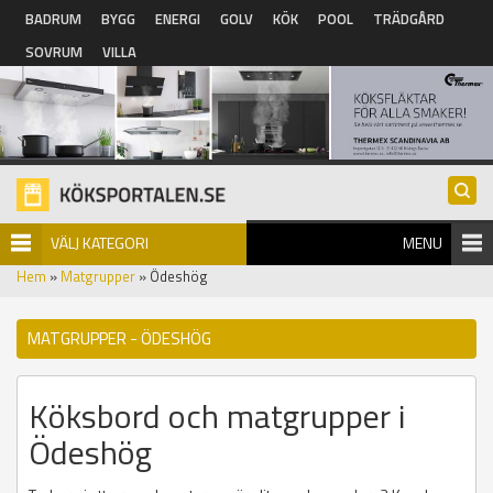
Hoppa till huvudinnehåll
BADRUM
BYGG
ENERGI
GOLV
KÖK
POOL
TRÄDGÅRD
SOVRUM
VILLA
VÄLJ KATEGORI
MENU
Hem
»
Matgrupper
» Ödeshög
MATGRUPPER - ÖDESHÖG
Köksbord och matgrupper i
Ödeshög