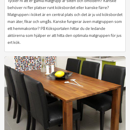
Tycker ni att er gamla matgrupp är sliten och omodern? Kanske
behöver ni fler platser runt köksbordet eller kanske färre?
Matgruppen i köket är en central plats och det är ju vid köksbordet
man äter, fikar och umgås. Kanske fungerar även matgruppen som
ett hemmakontor? På Köksportalen hittar du de ledande
aktörerna som hjälper er att hitta den optimala matgruppen för jus
ert kök.