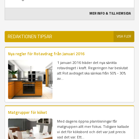
MER INFO & TILL HEMSIDA
REDAKTIONEN TIPSAR
VISA FLER
Nya regler för Rotavdrag från Januari 2016
1 januari 2016 träder det nya sänkta
rotavdraget i kraft. Regeringen har beslutat
att Rot avdraget ska sänkas från 50% - 30%
av...
Matgrupper för köket
Med dagens öppna planlösningar får
matgruppen allt mer fokus. Tidigare kallade
vi det för köksbord och det var just precis
vad det var. Ett...