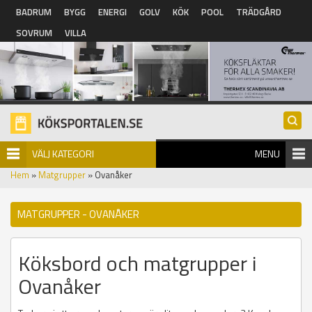
Hoppa till huvudinnehåll
BADRUM
BYGG
ENERGI
GOLV
KÖK
POOL
TRÄDGÅRD
SOVRUM
VILLA
VÄLJ KATEGORI
MENU
Hem
»
Matgrupper
» Ovanåker
MATGRUPPER - OVANÅKER
Köksbord och matgrupper i
Ovanåker