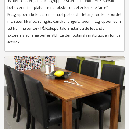
Tycker ni att er gamla matgrupp är sliten och omodern? Kanske
behöver ni fler platser runt köksbordet eller kanske färre?
Matgruppen i köket är en central plats och det är ju vid köksbordet
man äter, fikar och umgås. Kanske fungerar även matgruppen som
ett hemmakontor? På Köksportalen hittar du de ledande
aktörerna som hjälper er att hitta den optimala matgruppen för jus
ert kök.