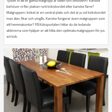
Tycker ni att er gamla matgrupp är sliten och omodern? Kanske
behöver ni fler platser runt köksbordet eller kanske färre?
Matgruppen i köket är en central plats och det är ju vid köksbordet
man äter, fikar och umgås. Kanske fungerar även matgruppen som
ett hemmakontor? På Köksportalen hittar du de ledande
aktörerna som hjälper er att hitta den optimala matgruppen för jus
ert kök.