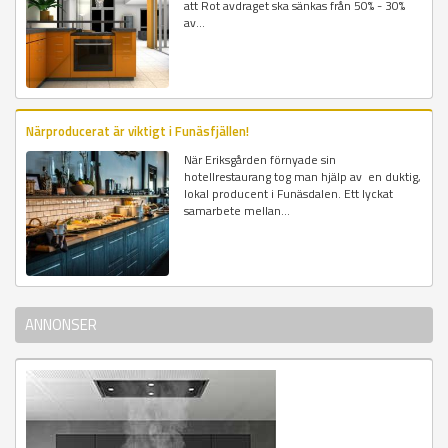
att Rot avdraget ska sänkas från 50% - 30%
av...
Närproducerat är viktigt i Funäsfjällen!
När Eriksgården förnyade sin
hotellrestaurang tog man hjälp av en duktig,
lokal producent i Funäsdalen. Ett lyckat
samarbete mellan...
ANNONSER