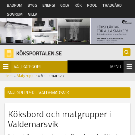
Hoppa till huvudinnehåll
BADRUM
BYGG
ENERGI
GOLV
KÖK
POOL
TRÄDGÅRD
SOVRUM
VILLA
VÄLJ KATEGORI
MENU
Hem
»
Matgrupper
» Valdemarsvik
MATGRUPPER - VALDEMARSVIK
Köksbord och matgrupper i
Valdemarsvik