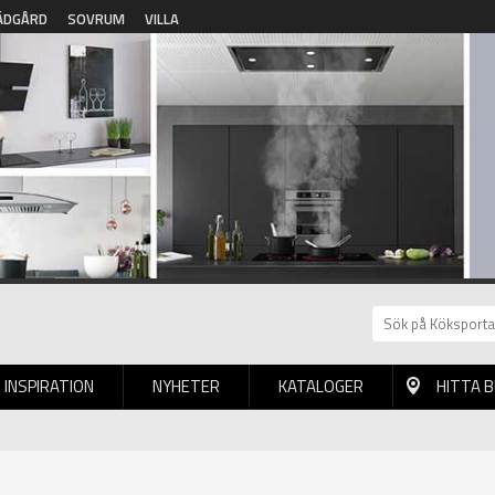
ÄDGÅRD
SOVRUM
VILLA
INSPIRATION
NYHETER
KATALOGER
HITTA 