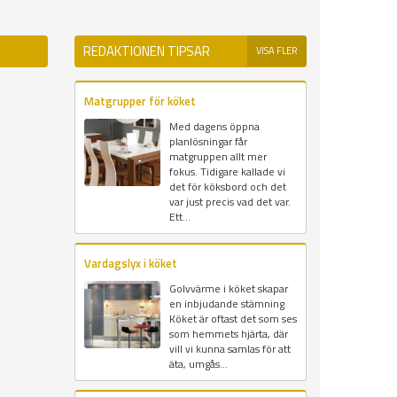
REDAKTIONEN TIPSAR
VISA FLER
Matgrupper för köket
Med dagens öppna
planlösningar får
matgruppen allt mer
fokus. Tidigare kallade vi
det för köksbord och det
var just precis vad det var.
Ett...
Vardagslyx i köket
Golvvärme i köket skapar
en inbjudande stämning
Köket är oftast det som ses
som hemmets hjärta, där
vill vi kunna samlas för att
äta, umgås...