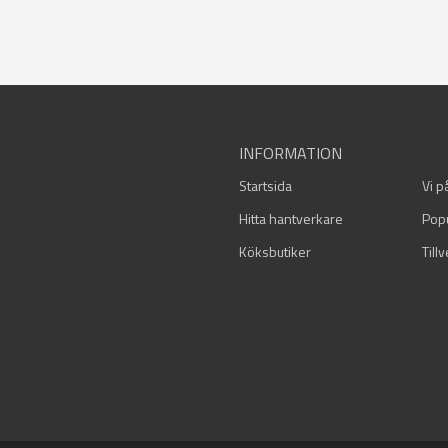
INFORMATION
Startsida
Vi p
Hitta hantverkare
Pop
Köksbutiker
Till