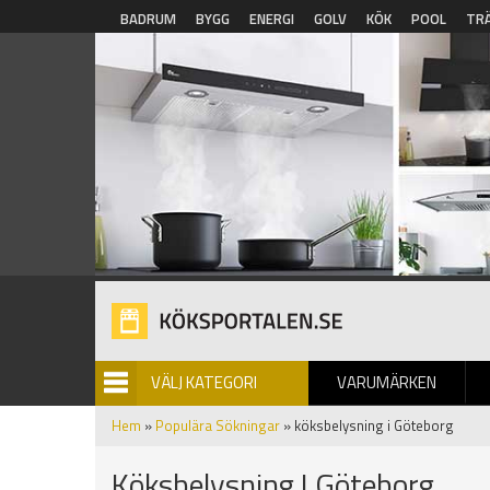
Hoppa till huvudinnehåll
BADRUM
BYGG
ENERGI
GOLV
KÖK
POOL
TR
VÄLJ KATEGORI
VARUMÄRKEN
BILDGALLERI
Hem
»
Populära Sökningar
» köksbelysning i Göteborg
Köksbelysning I Göteborg