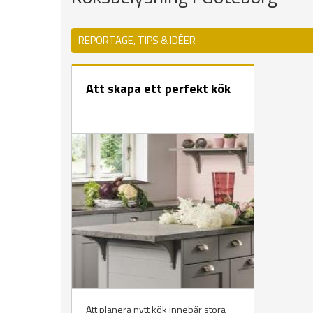
REPORTAGE, TIPS & IDÉER
Att skapa ett perfekt kök
Att planera nytt kök innebär stora