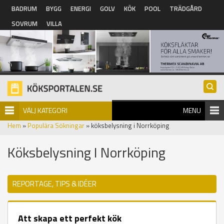
Hoppa till huvudinnehåll
BADRUM
BYGG
ENERGI
GOLV
KÖK
POOL
TRÄDGÅRD
SOVRUM
VILLA
VÄLJ KATEGORI
MENU
Hem
»
Populära Sökningar
» köksbelysning i Norrköping
Köksbelysning I Norrköping
REPORTAGE, TIPS & IDÉER
Att skapa ett perfekt kök