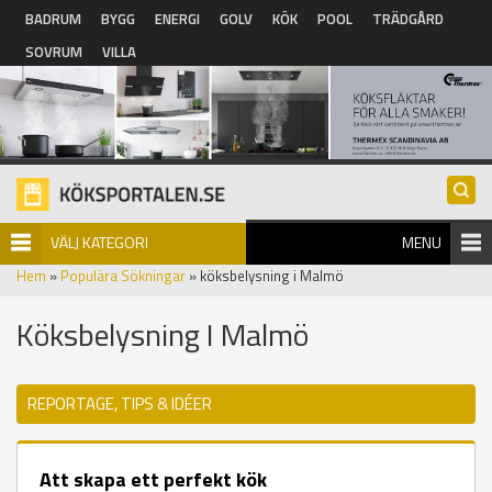
Hoppa till huvudinnehåll
BADRUM
BYGG
ENERGI
GOLV
KÖK
POOL
TRÄDGÅRD
SOVRUM
VILLA
VÄLJ KATEGORI
MENU
Hem
»
Populära Sökningar
» köksbelysning i Malmö
Köksbelysning I Malmö
REPORTAGE, TIPS & IDÉER
Att skapa ett perfekt kök