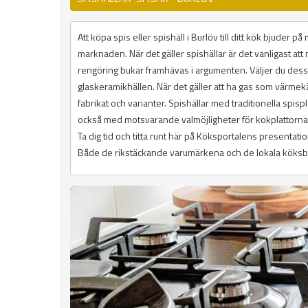
Att köpa spis eller spishäll i Burlöv till ditt kök bjuder
marknaden. När det gäller spishällar är det vanligast att
rengöring bukar framhävas i argumenten. Väljer du des
glaskeramikhällen. När det gäller att ha gas som värmekäl
fabrikat och varianter. Spishällar med traditionella spisp
också med motsvarande valmöjligheter för kokplattorna
Ta dig tid och titta runt här på Köksportalens presenta
Både de rikstäckande varumärkena och de lokala köksbuti