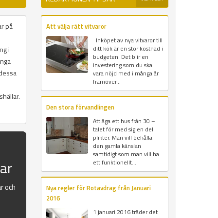
ar på
Att välja rätt vitvaror
Inköpet av nya vitvaror till
ditt kök är en stor kostnad i
ng i
budgeten. Det blir en
ånga
investering som du ska
 dessa
vara nöjd med i många år
framöver...
hällar.
Den stora förvandlingen
Att äga ett hus från 30 –
talet för med sig en del
plikter. Man vill behålla
den gamla känslan
samtidigt som man vill ha
sar
ett funktionellt...
ar och
Nya regler för Rotavdrag från Januari
2016
1 januari 2016 träder det