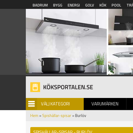
Hoppa till huvudinnehåll
BADRUM
BYGG
ENERGI
GOLV
KÖK
POOL
TR
VÄLJ KATEGORI
VARUMÄRKEN
BILDGALLERI
Hem
»
Spishällar-spisar
» Burlöv
SPISHÄLLAR-SPISAR - BURLÖV