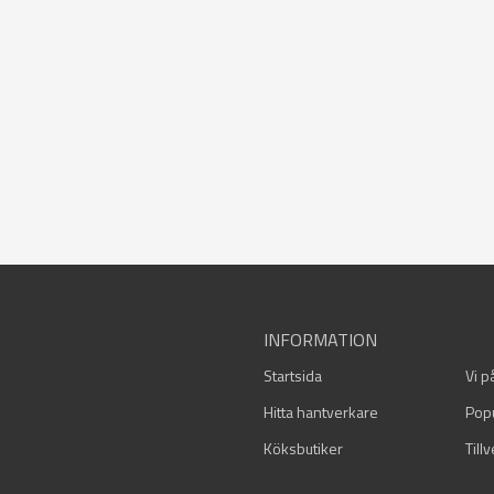
INFORMATION
Startsida
Vi p
Hitta hantverkare
Pop
Köksbutiker
Till