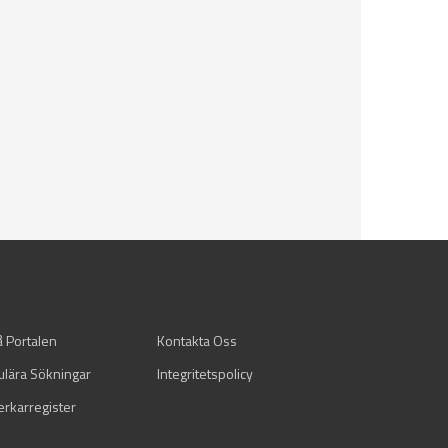
å Portalen
Kontakta Oss
ulära Sökningar
Integritetspolicy
verkarregister