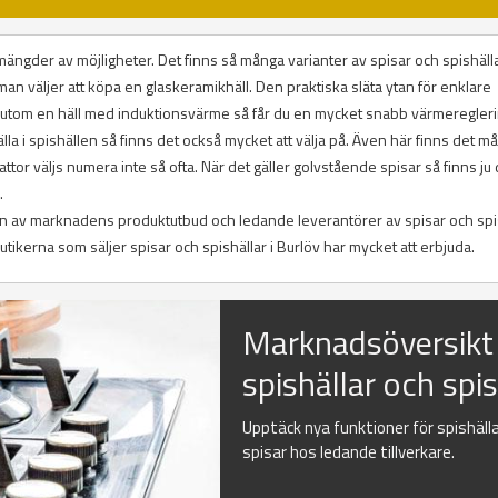
 på mängder av möjligheter. Det finns så många varianter av spisar och spishäll
 man väljer att köpa en glaskeramikhäll. Den praktiska släta ytan för enklare
sutom en häll med induktionsvärme så får du en mycket snabb värmeregleri
la i spishällen så finns det också mycket att välja på. Även här finns det m
lattor väljs numera inte så ofta. När det gäller golvstående spisar så finns ju
.
tion av marknadens produktutbud och ledande leverantörer av spisar och spis
kerna som säljer spisar och spishällar i Burlöv har mycket att erbjuda.
Marknadsöversikt
spishällar och spi
Upptäck nya funktioner för spishäll
spisar hos ledande tillverkare.