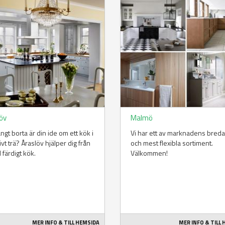
löv
Malmö
ångt borta är din ide om ett kök i
Vi har ett av marknadens bred
vt trä? Åraslöv hjälper dig från
och mest flexibla sortiment.
ll färdigt kök.
Välkommen!
MER INFO & TILL HEMSIDA
MER INFO & TILL