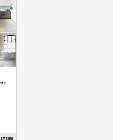
aste
 HEMSIDA