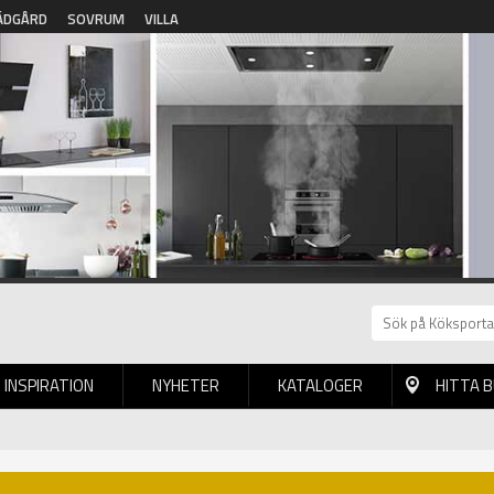
ÄDGÅRD
SOVRUM
VILLA
INSPIRATION
NYHETER
KATALOGER
HITTA 