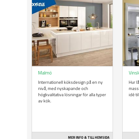
Malmö
Vins
Internationell köksdesign på en ny
Hur l
nivå, med nyskapande och
massi
högkvalitativa lösningar för alla typer
idé ti
av kök.
MER INFO & TILL HEMSIDA