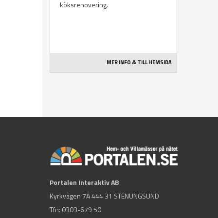
köksrenovering.
MER INFO & TILL HEMSIDA
Portalen Interaktiv AB
Kyrkvägen 7A 444 31 STENUNGSUND
Tfn:
0303-679 50