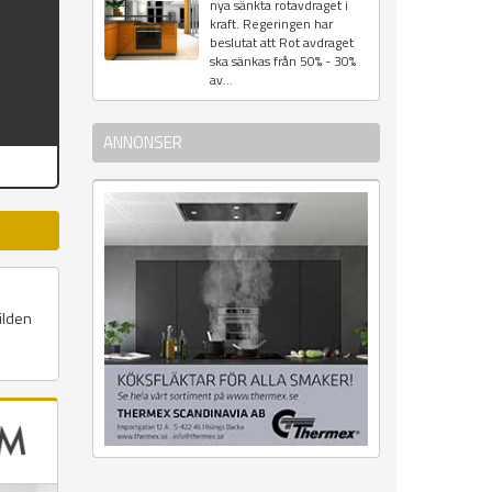
nya sänkta rotavdraget i
kraft. Regeringen har
beslutat att Rot avdraget
ska sänkas från 50% - 30%
av...
ANNONSER
ilden