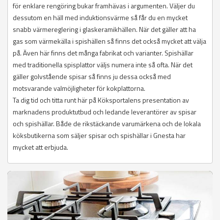
för enklare rengöring bukar framhävas i argumenten. Väljer du
dessutom en häll med induktionsvärme så får du en mycket
snabb värmereglering i glaskeramikhällen. När det gäller att ha
gas som värmekälla i spishällen så finns det också mycket att välja
på. Även här finns det många fabrikat och varianter. Spishällar
med traditionella spisplattor väljs numera inte så ofta. När det
gäller golvstående spisar så finns ju dessa också med
motsvarande valmöjligheter för kokplattorna.
Ta dig tid och titta runt här på Köksportalens presentation av
marknadens produktutbud och ledande leverantörer av spisar
och spishällar. Både de rikstäckande varumärkena och de lokala
köksbutikerna som säljer spisar och spishällar i Gnesta har
mycket att erbjuda.