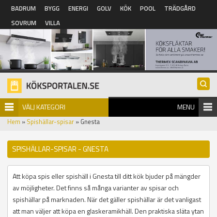
Hoppa till huvudinnehåll
BADRUM
BYGG
ENERGI
GOLV
KÖK
POOL
TRÄDGÅRD
SOVRUM
VILLA
VÄLJ KATEGORI
MENU
Hem
»
Spishällar-spisar
» Gnesta
SPISHÄLLAR-SPISAR - GNESTA
Att köpa spis eller spishäll i Gnesta till ditt kök bjuder på mängder
av möjligheter. Det finns så många varianter av spisar och
spishällar på marknaden. När det gäller spishällar är det vanligast
att man väljer att köpa en glaskeramikhäll. Den praktiska släta ytan