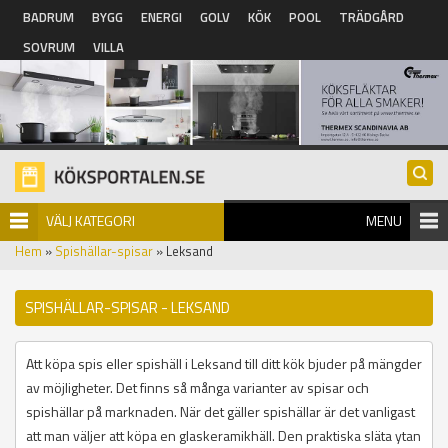
Hoppa till huvudinnehåll
BADRUM
BYGG
ENERGI
GOLV
KÖK
POOL
TRÄDGÅRD
SOVRUM
VILLA
VÄLJ KATEGORI
MENU
Hem
»
Spishällar-spisar
» Leksand
SPISHÄLLAR-SPISAR - LEKSAND
Att köpa spis eller spishäll i Leksand till ditt kök bjuder på mängder
av möjligheter. Det finns så många varianter av spisar och
spishällar på marknaden. När det gäller spishällar är det vanligast
att man väljer att köpa en glaskeramikhäll. Den praktiska släta ytan