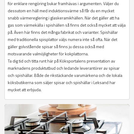
för enklare rengöring bukar framhävas i argumenten. Väljer du
dessutom en häll med induktionsvärme så får du en mycket
snabb värmereglering i glaskeramikhällen. När det gäller att ha
gas som värmekälla i spishällen så finns det också mycket att välja
på. Även här finns det många fabrikat och varianter. Spishällar
med traditionella spisplattor väljs numera inte så ofta. När det
gäller golvstående spisar så finns ju dessa också med
motsvarande valmöjligheter för kokplattorna.
Ta dig tid och titta runt här på Köksportalens presentation av
marknadens produktutbud och ledande leverantörer av spisar
och spishällar. Både de rikstäckande varumärkena och de lokala
köksbutikerna som säljer spisar och spishällar i Leksand har
mycket att erbjuda.