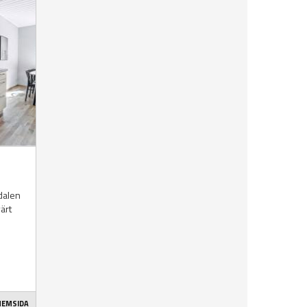
sdalen
värt
 HEMSIDA