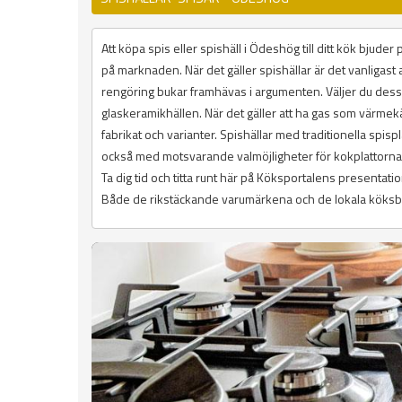
Att köpa spis eller spishäll i Ödeshög till ditt kök bjude
på marknaden. När det gäller spishällar är det vanligast 
rengöring bukar framhävas i argumenten. Väljer du des
glaskeramikhällen. När det gäller att ha gas som värmekäl
fabrikat och varianter. Spishällar med traditionella spisp
också med motsvarande valmöjligheter för kokplattorna
Ta dig tid och titta runt här på Köksportalens presenta
Både de rikstäckande varumärkena och de lokala köksbut