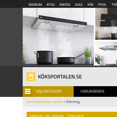
Hoppa till huvudinnehåll
BADRUM
BYGG
ENERGI
GOLV
KÖK
POOL
TR
VÄLJ KATEGORI
VARUMÄRKEN
BILDGALLERI
Hem
»
Spishällar-spisar
» Ödeshög
SPISHÄLLAR-SPISAR - ÖDESHÖG