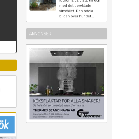
luckorna på plats, till och
med det beryktade
vinstället. Den totala
bilden över hur det...
ANNONSER
i