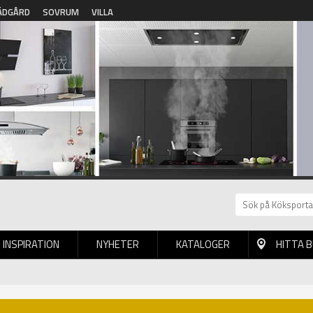
ÄDGÅRD
SOVRUM
VILLA
INSPIRATION
NYHETER
KATALOGER
HITTA 