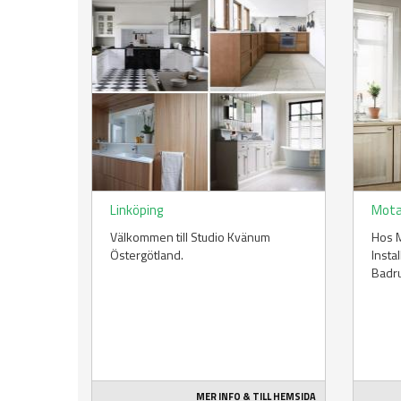
Linköping
Mota
Välkommen till Studio Kvänum
Hos 
Östergötland.
Insta
Badr
MER INFO & TILL HEMSIDA