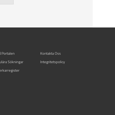
å Portalen
Kontakta Oss
ulära Sökningar
Integritetspolicy
verkarregister