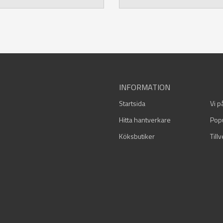
INFORMATION
Startsida
Vi p
Hitta hantverkare
Pop
Köksbutiker
Till