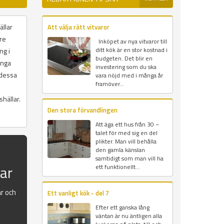
ällar
Att välja rätt vitvaror
are
Inköpet av nya vitvaror till
ditt kök är en stor kostnad i
ng i
budgeten. Det blir en
ånga
investering som du ska
 dessa
vara nöjd med i många år
framöver...
hällar.
Den stora förvandlingen
Att äga ett hus från 30 –
talet för med sig en del
plikter. Man vill behålla
den gamla känslan
samtidigt som man vill ha
sar
ett funktionellt...
ar och
Ett vanligt kök - del 7
Efter ett ganska lång
väntan är nu äntligen alla