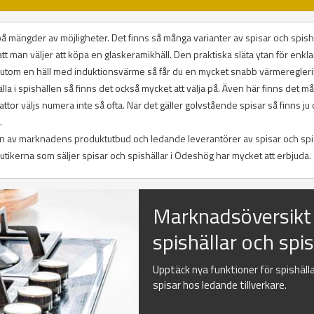
r på mängder av möjligheter. Det finns så många varianter av spisar och spish
att man väljer att köpa en glaskeramikhäll. Den praktiska släta ytan för enkl
sutom en häll med induktionsvärme så får du en mycket snabb värmeregleri
la i spishällen så finns det också mycket att välja på. Även här finns det m
lattor väljs numera inte så ofta. När det gäller golvstående spisar så finns ju
.
tion av marknadens produktutbud och ledande leverantörer av spisar och spis
ikerna som säljer spisar och spishällar i Ödeshög har mycket att erbjuda.
Marknadsöversikt
spishällar och spi
Upptäck nya funktioner för spishäll
spisar hos ledande tillverkare.