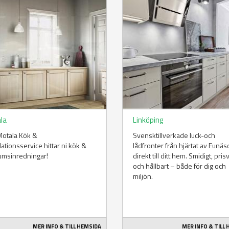
la
Linköping
Motala Kök &
Svensktillverkade luck-och
llationsservice hittar ni kök &
lådfronter från hjärtat av Funä
umsinredningar!
direkt till ditt hem. Smidigt, pris
och hållbart – både för dig och
miljön.
MER INFO & TILL HEMSIDA
MER INFO & TILL