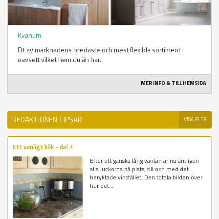
Kvänum
Ett av marknadens bredaste och mest flexibla sortiment
oavsett vilket hem du än har.
MER INFO & TILL HEMSIDA
REDAKTIONEN TIPSAR
VISA FLER
Ett vanligt kök - del 7
Efter ett ganska lång väntan är nu äntligen
alla luckorna på plats, till och med det
beryktade vinstället. Den totala bilden över
hur det...