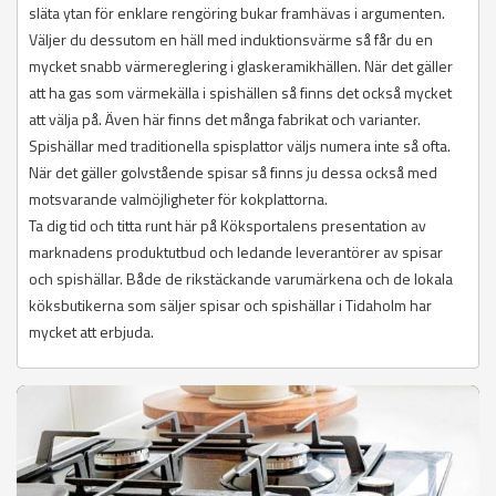
släta ytan för enklare rengöring bukar framhävas i argumenten.
Väljer du dessutom en häll med induktionsvärme så får du en
mycket snabb värmereglering i glaskeramikhällen. När det gäller
att ha gas som värmekälla i spishällen så finns det också mycket
att välja på. Även här finns det många fabrikat och varianter.
Spishällar med traditionella spisplattor väljs numera inte så ofta.
När det gäller golvstående spisar så finns ju dessa också med
motsvarande valmöjligheter för kokplattorna.
Ta dig tid och titta runt här på Köksportalens presentation av
marknadens produktutbud och ledande leverantörer av spisar
och spishällar. Både de rikstäckande varumärkena och de lokala
köksbutikerna som säljer spisar och spishällar i Tidaholm har
mycket att erbjuda.