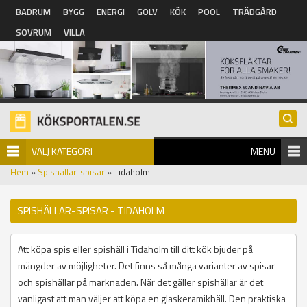
Hoppa till huvudinnehåll
BADRUM
BYGG
ENERGI
GOLV
KÖK
POOL
TRÄDGÅRD
SOVRUM
VILLA
VÄLJ KATEGORI
MENU
Hem
»
Spishällar-spisar
» Tidaholm
SPISHÄLLAR-SPISAR - TIDAHOLM
Att köpa spis eller spishäll i Tidaholm till ditt kök bjuder på
mängder av möjligheter. Det finns så många varianter av spisar
och spishällar på marknaden. När det gäller spishällar är det
vanligast att man väljer att köpa en glaskeramikhäll. Den praktiska