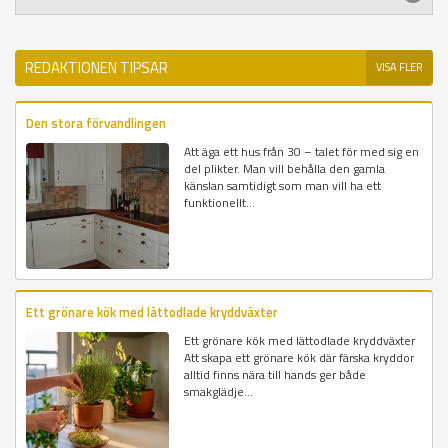
REDAKTIONEN TIPSAR
VISA FLER
Den stora förvandlingen
Att äga ett hus från 30 – talet för med sig en
del plikter. Man vill behålla den gamla
känslan samtidigt som man vill ha ett
funktionellt...
Ett grönare kök med lättodlade kryddväxter
Ett grönare kök med lättodlade kryddväxter
Att skapa ett grönare kök där färska kryddor
alltid finns nära till hands ger både
smakglädje...