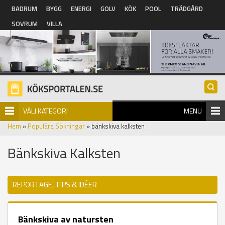
Hoppa till huvudinnehåll
BADRUM
BYGG
ENERGI
GOLV
KÖK
POOL
TRÄDGÅRD
SOVRUM
VILLA
VÄLJ KATEGORI
MENU
Hem
»
Populära Sökningar
» bänkskiva kalksten
Bänkskiva Kalksten
REPORTAGE, TIPS & IDÉER
Bänkskiva av natursten