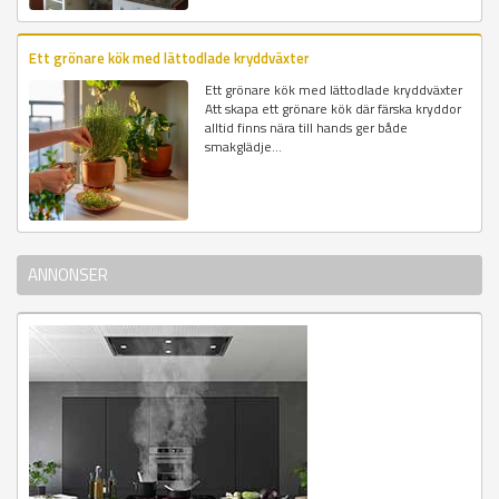
Ett grönare kök med lättodlade kryddväxter
Ett grönare kök med lättodlade kryddväxter
Att skapa ett grönare kök där färska kryddor
alltid finns nära till hands ger både
smakglädje...
ANNONSER