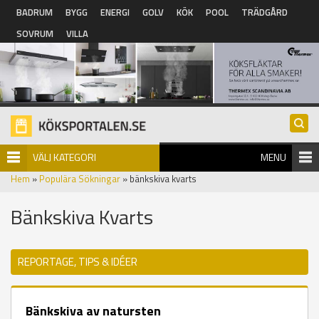
Hoppa till huvudinnehåll
BADRUM
BYGG
ENERGI
GOLV
KÖK
POOL
TRÄDGÅRD
SOVRUM
VILLA
VÄLJ KATEGORI
MENU
Hem
»
Populära Sökningar
» bänkskiva kvarts
Bänkskiva Kvarts
REPORTAGE, TIPS & IDÉER
Bänkskiva av natursten