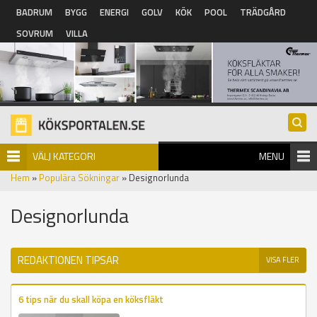
Hoppa till huvudinnehåll
BADRUM
BYGG
ENERGI
GOLV
KÖK
POOL
TRÄDGÅRD
SOVRUM
VILLA
VÄLJ KATEGORI
MENU
Hem
»
Populära Sökningar
» Designorlunda
Designorlunda
REDAKTIONEN TIPSAR
VISA FLER
6 tips när du skall köpa en köksfläkt