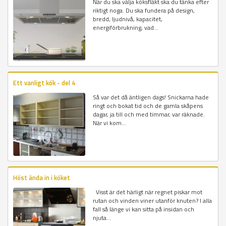
När du ska välja köksfläkt ska du tänka efter
riktigt noga. Du ska fundera på design,
bredd, ljudnivå, kapacitet,
energiförbrukning, vad...
Ett vanligt kök - del 4
Så var det då äntligen dags! Snickarna hade
ringt och bokat tid och de gamla skåpens
dagar, ja till och med timmar, var räknade.
När vi kom...
Höst ända in i köket
Visst är det härligt när regnet piskar mot
rutan och vinden viner utanför knuten? I alla
fall så länge vi kan sitta på insidan och
njuta...