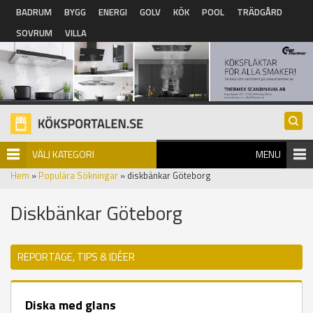
Hoppa till huvudinnehåll
BADRUM
BYGG
ENERGI
GOLV
KÖK
POOL
TRÄDGÅRD
SOVRUM
VILLA
VÄLJ KATEGORI
MENU
Hem
»
Populära Sökningar
» diskbänkar Göteborg
Diskbänkar Göteborg
REPORTAGE, TIPS & IDÉER
Diska med glans