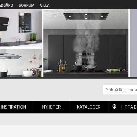
ÄDGÅRD
SOVRUM
VILLA
INSPIRATION
NYHETER
KATALOGER
HITTA 