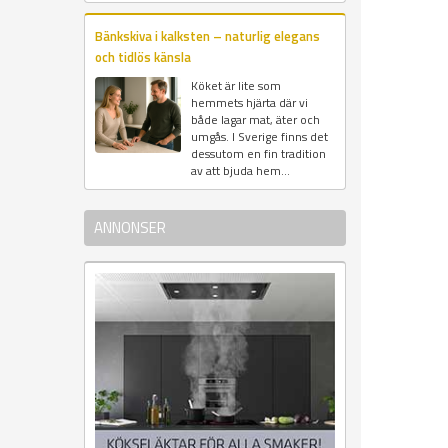
Bänkskiva i kalksten – naturlig elegans
och tidlös känsla
Köket är lite som
hemmets hjärta där vi
både lagar mat, äter och
umgås. I Sverige finns det
dessutom en fin tradition
av att bjuda hem...
ANNONSER