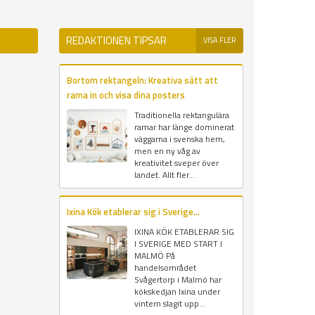
REDAKTIONEN TIPSAR
VISA FLER
Bortom rektangeln: Kreativa sätt att
rama in och visa dina posters
Traditionella rektangulära
ramar har länge dominerat
väggarna i svenska hem,
men en ny våg av
kreativitet sveper över
landet. Allt fler...
Ixina Kök etablerar sig i Sverige...
IXINA KÖK ETABLERAR SIG
I SVERIGE MED START I
MALMÖ På
handelsområdet
Svågertorp i Malmö har
kökskedjan Ixina under
vintern slagit upp...