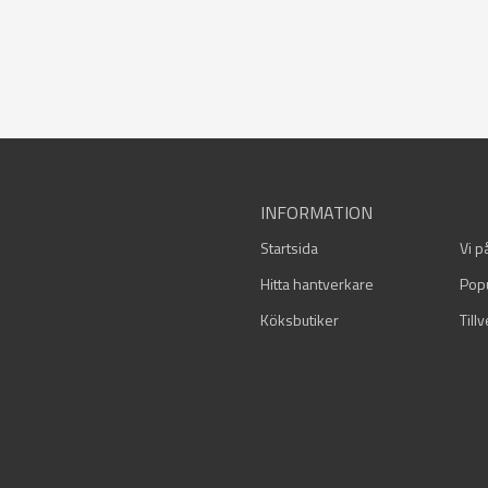
INFORMATION
Startsida
Vi p
Hitta hantverkare
Pop
Köksbutiker
Till