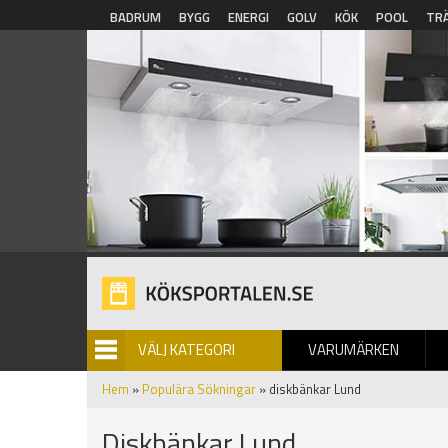
Hoppa till huvudinnehåll
BADRUM
BYGG
ENERGI
GOLV
KÖK
POOL
TR
VÄLJ KATEGORI
VARUMÄRKEN
BILDGALLERI
Hem
»
Populära Sökningar
» diskbänkar Lund
Diskbänkar Lund