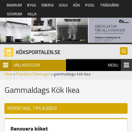
Hoppa till huvudinnehåll
BADRUM
BYGG
ENERGI
GOLV
KÖK
POOL
TRÄDGÅRD
SOVRUM
VILLA
VÄLJ KATEGORI
MENU
Hem
»
Populära Sökningar
» gammaldags kök ikea
Gammaldags Kök Ikea
REPORTAGE, TIPS & IDÉER
Renovera köket