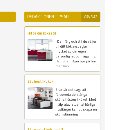
REDAKTIONEN TIPSAR
VISA FLER
Hitta din köksstil
Den färg och stil du väljer
till ditt kök avspeglar
mycket av din egen
personlighet och läggning.
Här följer några tips på hur
man kan...
Ett höstlikt kök
Snart är det dags att
förbereda den långa,
sköna hösten i köket. Med
hjälp utav ett antal härliga
höstfärger kan du skapa en
skön stämning...
Ett vanligt kök - del 7