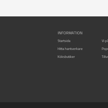
INFORMATION
Startsida
Vi p
Hitta hantverkare
Pop
Köksbutiker
Till