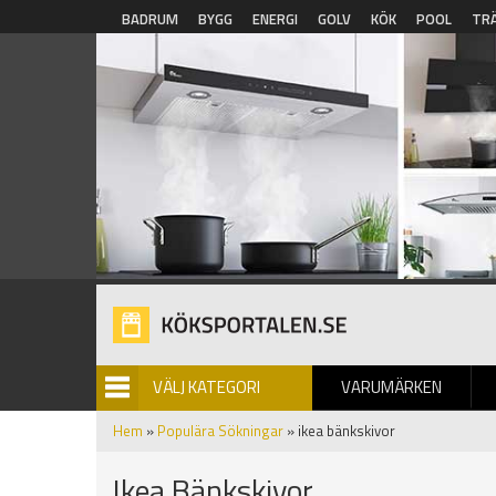
Hoppa till huvudinnehåll
BADRUM
BYGG
ENERGI
GOLV
KÖK
POOL
TR
VÄLJ KATEGORI
VARUMÄRKEN
BILDGALLERI
Hem
»
Populära Sökningar
» ikea bänkskivor
Ikea Bänkskivor