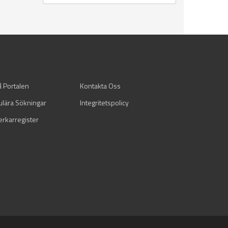
å Portalen
Kontakta Oss
ulära Sökningar
Integritetspolicy
verkarregister