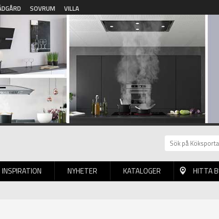
ÄDGÅRD
SOVRUM
VILLA
INSPIRATION
NYHETER
KATALOGER
HITTA 