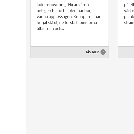
köksrenovering. Nu är våren
på ett
äntligen här och solen har börjat
vårt 
värma upp oss igen. Knopparna har
planl
börjat slå ut, de första blommorna
stram
tittar fram och...
LÄS MER