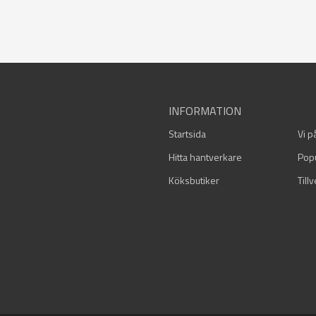
INFORMATION
Startsida
Vi p
Hitta hantverkare
Pop
Köksbutiker
Till