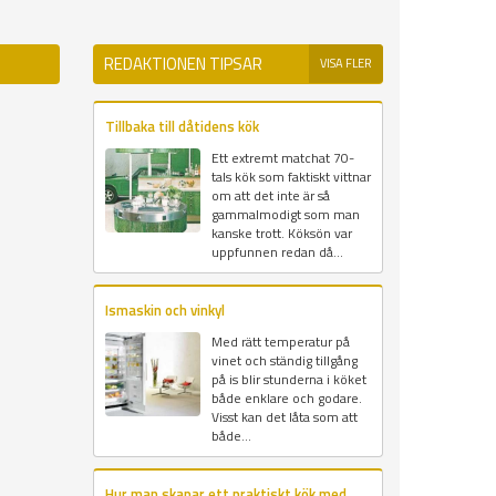
REDAKTIONEN TIPSAR
VISA FLER
Tillbaka till dåtidens kök
Ett extremt matchat 70-
tals kök som faktiskt vittnar
om att det inte är så
gammalmodigt som man
kanske trott. Köksön var
uppfunnen redan då...
Ismaskin och vinkyl
Med rätt temperatur på
vinet och ständig tillgång
på is blir stunderna i köket
både enklare och godare.
Visst kan det låta som att
både...
Hur man skapar ett praktiskt kök med