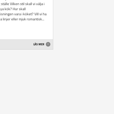
 ställe Vilken stil skall vi välja i
nya kök? Hur skall
ösningen vara i köket? Vill vi ha
a linjer eller mjuk romantisk...
LÄS MER