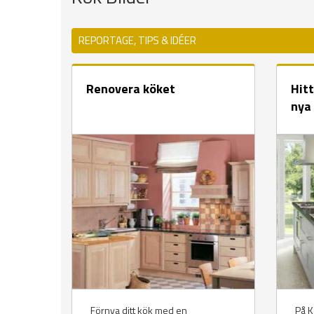
REPORTAGE, TIPS & IDÉER
Renovera köket
Hitt
nya
Förnya ditt kök med en
På Kö