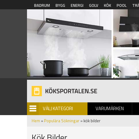
Hoppa till huvudinnehåll
BADRUM
BYGG
ENERGI
GOLV
KÖK
POOL
TR
VÄLJ KATEGORI
VARUMÄRKEN
BILDGALLERI
Hem
»
Populära Sökningar
» kök bilder
Kök Bilder