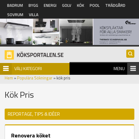
Hoppa till huvudinnehåll
BADRUM
BYGG
ENERGI
GOLV
KÖK
POOL
TRÄDGÅRD
SOVRUM
VILLA
VÄLJ KATEGORI
MENU
Hem
»
Populära Sökningar
» kök pris
Kök Pris
REPORTAGE, TIPS & IDÉER
Renovera köket