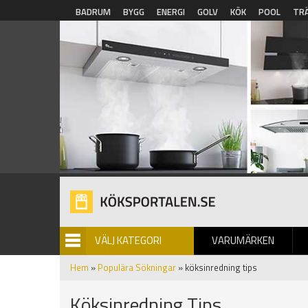
Hoppa till huvudinnehåll
BADRUM
BYGG
ENERGI
GOLV
KÖK
POOL
TR
VÄLJ KATEGORI
VARUMÄRKEN
BILDGALLERI
Hem
»
Populära Sökningar
» köksinredning tips
Köksinredning Tips