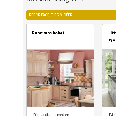
REPORTAGE, TIPS & IDÉER
Renovera köket
Hitt
nya
Förnya ditt kök med en
På Kö