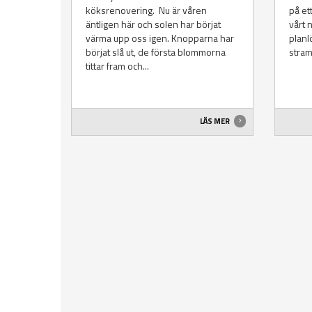
köksrenovering. Nu är våren
på ett
äntligen här och solen har börjat
vårt 
värma upp oss igen. Knopparna har
planl
börjat slå ut, de första blommorna
stram
tittar fram och...
LÄS MER