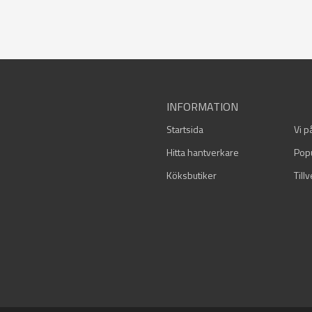
INFORMATION
Startsida
Vi p
Hitta hantverkare
Pop
Köksbutiker
Till