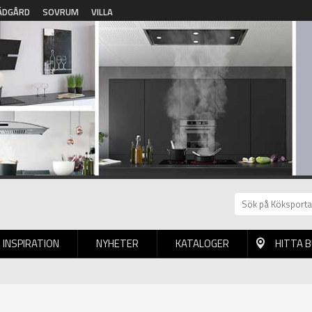
ÄDGÅRD
SOVRUM
VILLA
INSPIRATION
NYHETER
KATALOGER
HITTA 