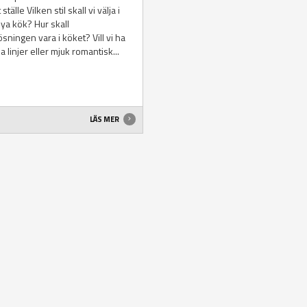
 ställe Vilken stil skall vi välja i
nya kök? Hur skall
ösningen vara i köket? Vill vi ha
a linjer eller mjuk romantisk...
LÄS MER