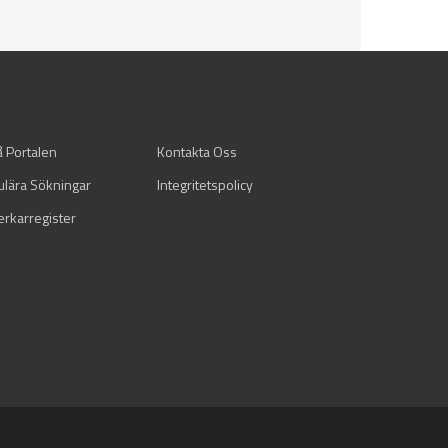
å Portalen
Kontakta Oss
ulära Sökningar
Integritetspolicy
verkarregister