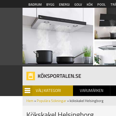
Hoppa till huvudinnehåll
BADRUM
BYGG
ENERGI
GOLV
KÖK
POOL
TR
VÄLJ KATEGORI
VARUMÄRKEN
BILDGALLERI
Hem
»
Populära Sökningar
» kökskakel Helsingborg
Kökskakel Helsingborg