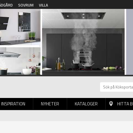
ÄDGÅRD
SOVRUM
VILLA
INSPIRATION
NYHETER
KATALOGER
HITTA 