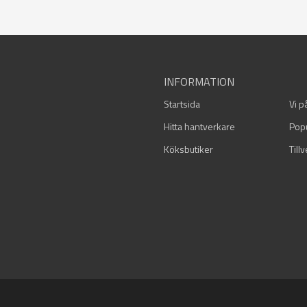
INFORMATION
Startsida
Vi p
Hitta hantverkare
Pop
Köksbutiker
Till