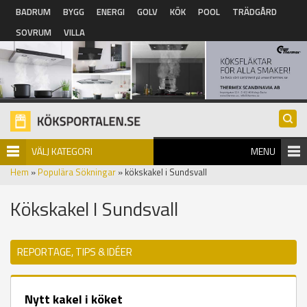
Hoppa till huvudinnehåll
BADRUM
BYGG
ENERGI
GOLV
KÖK
POOL
TRÄDGÅRD
SOVRUM
VILLA
VÄLJ KATEGORI
MENU
Hem
»
Populära Sökningar
» kökskakel i Sundsvall
Kökskakel I Sundsvall
REPORTAGE, TIPS & IDÉER
Nytt kakel i köket