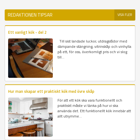
REDAKTIONEN TIPSAR
VISA FLER
Ett vanligt kök - del 2
Till sist landade luckor, utdragslådor med
dämpande stängning, vitrinskåp och vinhylla
på ett, för oss, överkomligt pris och vi slog
till...
Hur man skapar ett praktiskt kök med övre skåp
För att ett kök ska vara funktionellt och
praktiskt måste vi tänka på hur vi ska
använda det. Ett funktionellt kök innebär att
allt utrymme...