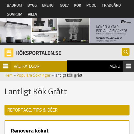
Hoppa till huvudinnehåll
BADRUM
BYGG
ENERGI
GOLV
KÖK
POOL
TRÄDGÅRD
SOVRUM
VILLA
VÄLJ KATEGORI
MENU
Hem
»
Populära Sökningar
» lantligt kök grått
Lantligt Kök Grått
REPORTAGE, TIPS & IDÉER
Renovera köket