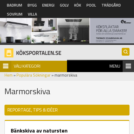
Hoppa till huvudinnehåll
BADRUM
BYGG
ENERGI
GOLV
KÖK
POOL
TRÄDGÅRD
SOVRUM
VILLA
VÄLJ KATEGORI
MENU
Hem
»
Populära Sökningar
» marmorskiva
Marmorskiva
REPORTAGE, TIPS & IDÉER
Bänkskiva av natursten