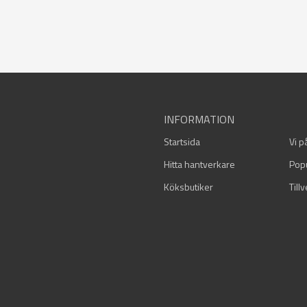
INFORMATION
Startsida
Vi p
Hitta hantverkare
Pop
Köksbutiker
Till