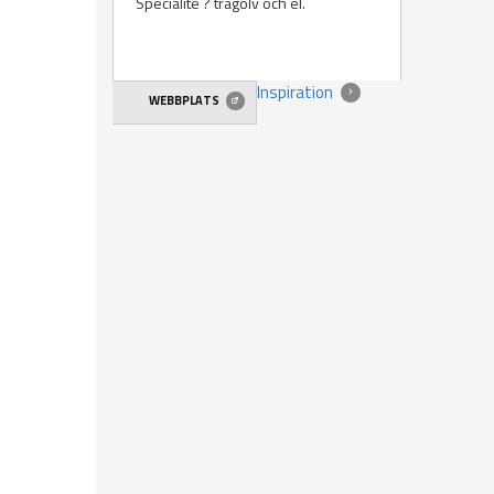
Specialité ? trägolv och el.
Inspiration
WEBBPLATS