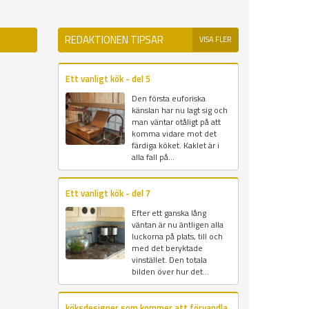
REDAKTIONEN TIPSAR
VISA FLER
Ett vanligt kök - del 5
Den första euforiska
känslan har nu lagt sig och
man väntar otåligt på att
komma vidare mot det
färdiga köket. Kaklet är i
alla fall på...
Ett vanligt kök - del 7
Efter ett ganska lång
väntan är nu äntligen alla
luckorna på plats, till och
med det beryktade
vinstället. Den totala
bilden över hur det...
köksdesigner som kommer att förvandla