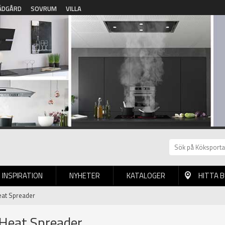
ÄDGÅRD
SOVRUM
VILLA
INSPIRATION
NYHETER
KATALOGER
HITTA 
at Spreader
Heat Spreader