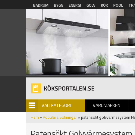
Hoppa till huvudinnehåll
BADRUM
BYGG
ENERGI
GOLV
KÖK
POOL
TR
VÄLJ KATEGORI
VARUMÄRKEN
BILDGALLERI
Hem
»
Populära Sökningar
» patensökt golvvärmesystem He
Patensökt Golvvärmesystem 