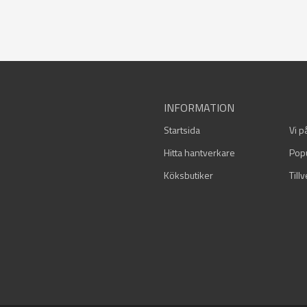
INFORMATION
Startsida
Vi p
Hitta hantverkare
Pop
Köksbutiker
Till