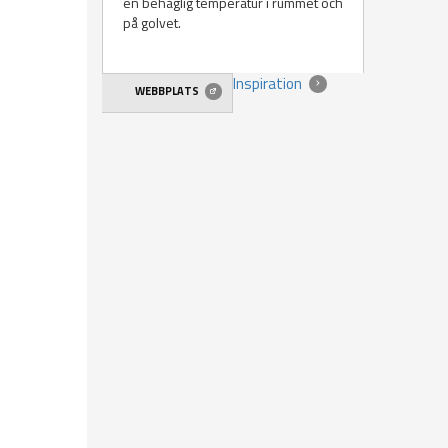
en behaglig temperatur i rummet och
på golvet.
Inspiration
WEBBPLATS