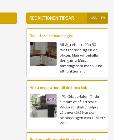
REDAKTIONEN TIPSAR
VISA FLER
Den stora förvandlingen
Att äga ett hus från 30 –
talet för med sig en del
plikter. Man vill behålla
den gamla känslan
samtidigt som man vill ha
ett funktionellt...
Hitta inspiration till ditt nya kök
På Köksportalen får du
allt samlat på ett ställe
Vilken stil skall vi välja i
vårt nya kök? Hur skall
planlösningen vara i köket?
Vill vi...
Bortom rektangeln: Kreativa sätt att