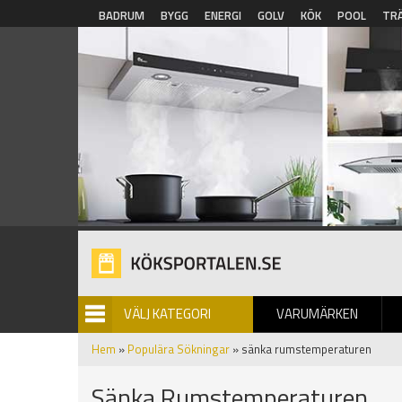
Hoppa till huvudinnehåll
BADRUM
BYGG
ENERGI
GOLV
KÖK
POOL
TR
VÄLJ KATEGORI
VARUMÄRKEN
BILDGALLERI
Hem
»
Populära Sökningar
» sänka rumstemperaturen
Sänka Rumstemperaturen