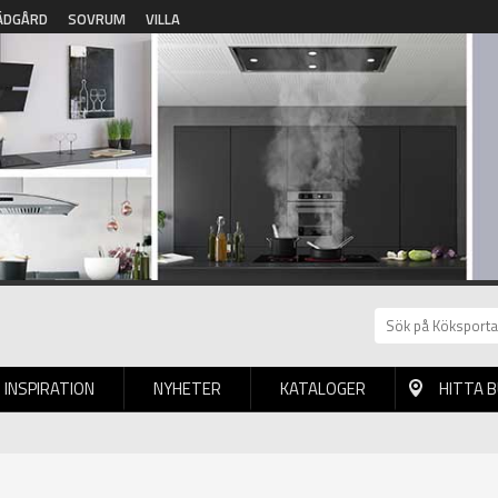
ÄDGÅRD
SOVRUM
VILLA
INSPIRATION
NYHETER
KATALOGER
HITTA 