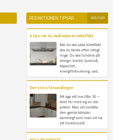
REDAKTIONEN TIPSAR
VISA FLER
6 tips när du skall köpa en köksfläkt
När du ska välja köksfläkt
ska du tänka efter riktigt
noga. Du ska fundera på
design, bredd, ljudnivå,
kapacitet,
energiförbrukning, vad...
Den stora förvandlingen
Att äga ett hus från 30 –
talet för med sig en del
plikter. Man vill behålla
den gamla känslan
samtidigt som man vill ha
ett funktionellt...
Hitta din köksstil