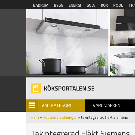
Hoppa till huvudinnehåll
BADRUM
BYGG
ENERGI
GOLV
KÖK
POOL
TR
VÄLJ KATEGORI
VARUMÄRKEN
BILDGALLERI
Hem
»
Populära Sökningar
» takintegrerad fläkt siemens
Takintegrerad Fläkt Siemens