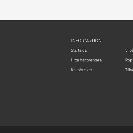
INFORMATION
Startsida
Vi p
Hitta hantverkare
Pop
Köksbutiker
Till