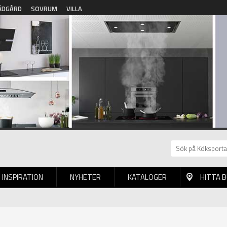
ÄDGÅRD
SOVRUM
VILLA
INSPIRATION
NYHETER
KATALOGER
HITTA 