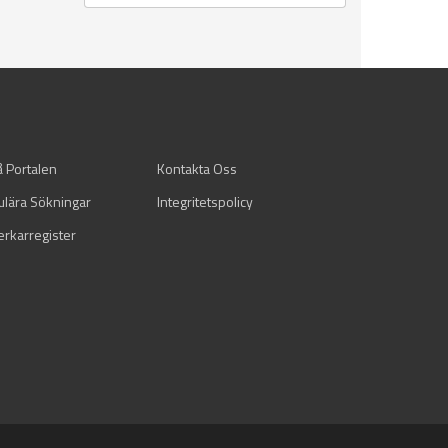
å Portalen
Kontakta Oss
ulära Sökningar
Integritetspolicy
verkarregister