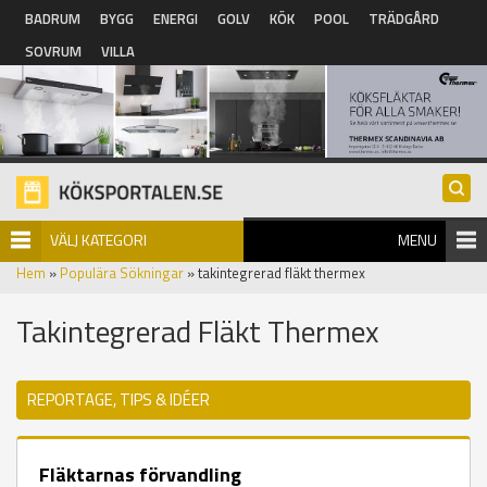
Hoppa till huvudinnehåll
BADRUM
BYGG
ENERGI
GOLV
KÖK
POOL
TRÄDGÅRD
SOVRUM
VILLA
VÄLJ KATEGORI
MENU
Hem
»
Populära Sökningar
» takintegrerad fläkt thermex
Takintegrerad Fläkt Thermex
REPORTAGE, TIPS & IDÉER
Fläktarnas förvandling