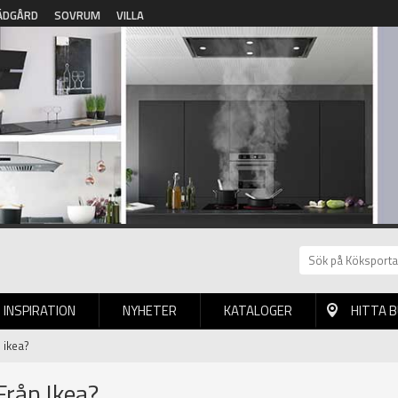
ÄDGÅRD
SOVRUM
VILLA
INSPIRATION
NYHETER
KATALOGER
HITTA 
 ikea?
Från Ikea?