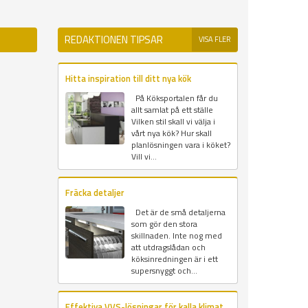
REDAKTIONEN TIPSAR
VISA FLER
Hitta inspiration till ditt nya kök
På Köksportalen får du
allt samlat på ett ställe
Vilken stil skall vi välja i
vårt nya kök? Hur skall
planlösningen vara i köket?
Vill vi...
Fräcka detaljer
Det är de små detaljerna
som gör den stora
skillnaden. Inte nog med
att utdragslådan och
köksinredningen är i ett
supersnyggt och...
Effektiva VVS-lösningar för kalla klimat