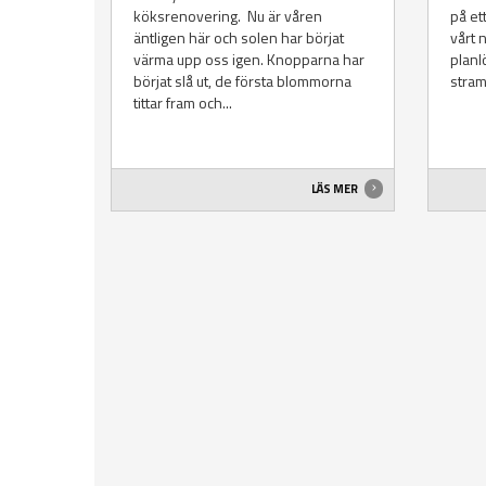
köksrenovering. Nu är våren
på ett
äntligen här och solen har börjat
vårt 
värma upp oss igen. Knopparna har
planl
börjat slå ut, de första blommorna
stram
tittar fram och...
LÄS MER