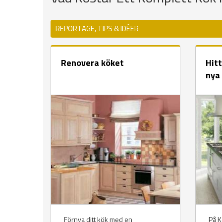
REPORTAGE, TIPS & IDÉER
Renovera köket
Hitt
nya
Förnya ditt kök med en
På Kö