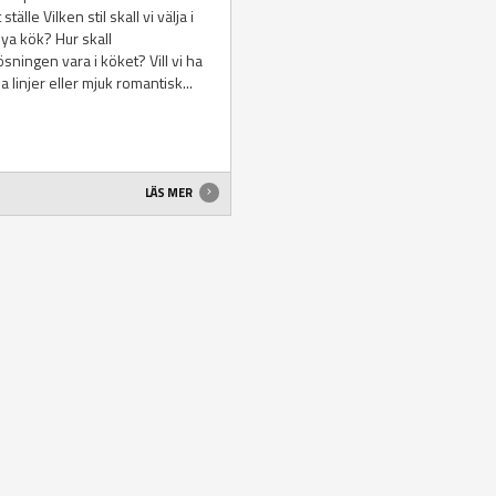
 ställe Vilken stil skall vi välja i
nya kök? Hur skall
ösningen vara i köket? Vill vi ha
a linjer eller mjuk romantisk...
LÄS MER