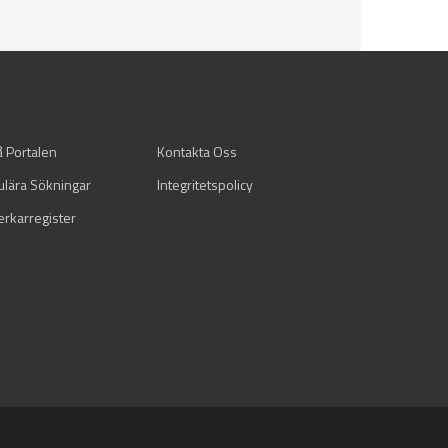
å Portalen
Kontakta Oss
ulära Sökningar
Integritetspolicy
verkarregister