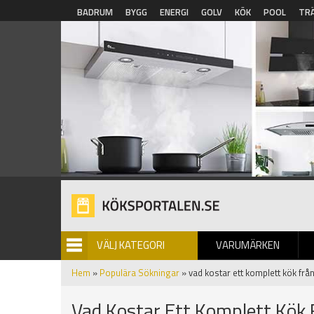
Hoppa till huvudinnehåll
BADRUM
BYGG
ENERGI
GOLV
KÖK
POOL
TR
VÄLJ KATEGORI
VARUMÄRKEN
BILDGALLERI
Hem
»
Populära Sökningar
» vad kostar ett komplett kök från
Vad Kostar Ett Komplett Kök 