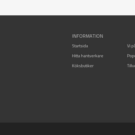
INFORMATION
Startsida
Vi p
Hitta hantverkare
Pop
Köksbutiker
Till