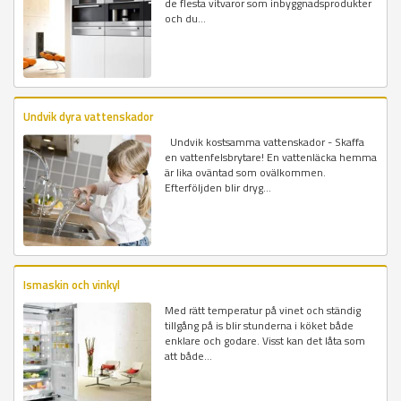
de flesta vitvaror som inbyggnadsprodukter
och du...
Undvik dyra vattenskador
Undvik kostsamma vattenskador - Skaffa
en vattenfelsbrytare! En vattenläcka hemma
är lika oväntad som ovälkommen.
Efterföljden blir dryg...
Ismaskin och vinkyl
Med rätt temperatur på vinet och ständig
tillgång på is blir stunderna i köket både
enklare och godare. Visst kan det låta som
att både...