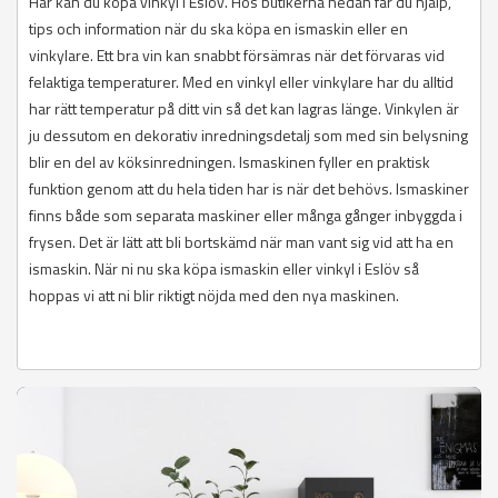
Här kan du köpa vinkyl i Eslöv. Hos butikerna nedan får du hjälp,
tips och information när du ska köpa en ismaskin eller en
vinkylare. Ett bra vin kan snabbt försämras när det förvaras vid
felaktiga temperaturer. Med en vinkyl eller vinkylare har du alltid
har rätt temperatur på ditt vin så det kan lagras länge. Vinkylen är
ju dessutom en dekorativ inredningsdetalj som med sin belysning
blir en del av köksinredningen. Ismaskinen fyller en praktisk
funktion genom att du hela tiden har is när det behövs. Ismaskiner
finns både som separata maskiner eller många gånger inbyggda i
frysen. Det är lätt att bli bortskämd när man vant sig vid att ha en
ismaskin. När ni nu ska köpa ismaskin eller vinkyl i Eslöv så
hoppas vi att ni blir riktigt nöjda med den nya maskinen.