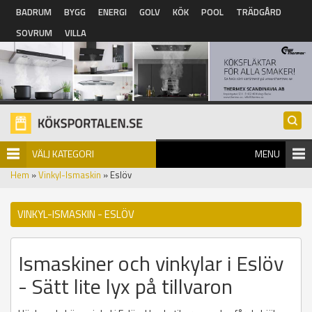
Hoppa till huvudinnehåll
BADRUM
BYGG
ENERGI
GOLV
KÖK
POOL
TRÄDGÅRD
SOVRUM
VILLA
VÄLJ KATEGORI
MENU
Hem
»
Vinkyl-Ismaskin
» Eslöv
VINKYL-ISMASKIN - ESLÖV
Ismaskiner och vinkylar i Eslöv
- Sätt lite lyx på tillvaron