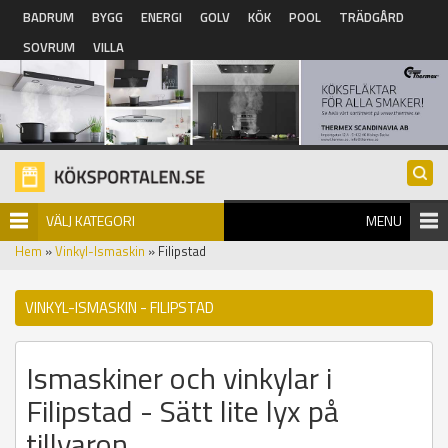
Hoppa till huvudinnehåll
BADRUM
BYGG
ENERGI
GOLV
KÖK
POOL
TRÄDGÅRD
SOVRUM
VILLA
VÄLJ KATEGORI
MENU
Hem
»
Vinkyl-Ismaskin
» Filipstad
VINKYL-ISMASKIN - FILIPSTAD
Ismaskiner och vinkylar i
Filipstad - Sätt lite lyx på
tillvaron