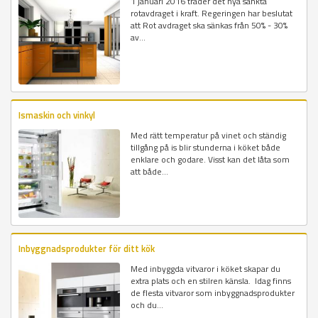
1 januari 2016 träder det nya sänkta
rotavdraget i kraft. Regeringen har beslutat
att Rot avdraget ska sänkas från 50% - 30%
av...
Ismaskin och vinkyl
Med rätt temperatur på vinet och ständig
tillgång på is blir stunderna i köket både
enklare och godare. Visst kan det låta som
att både...
Inbyggnadsprodukter för ditt kök
Med inbyggda vitvaror i köket skapar du
extra plats och en stilren känsla. Idag finns
de flesta vitvaror som inbyggnadsprodukter
och du...