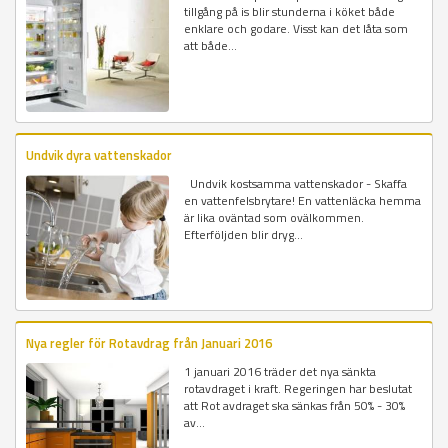
tillgång på is blir stunderna i köket både
enklare och godare. Visst kan det låta som
att både...
Undvik dyra vattenskador
Undvik kostsamma vattenskador - Skaffa
en vattenfelsbrytare! En vattenläcka hemma
är lika oväntad som ovälkommen.
Efterföljden blir dryg...
Nya regler för Rotavdrag från Januari 2016
1 januari 2016 träder det nya sänkta
rotavdraget i kraft. Regeringen har beslutat
att Rot avdraget ska sänkas från 50% - 30%
av...