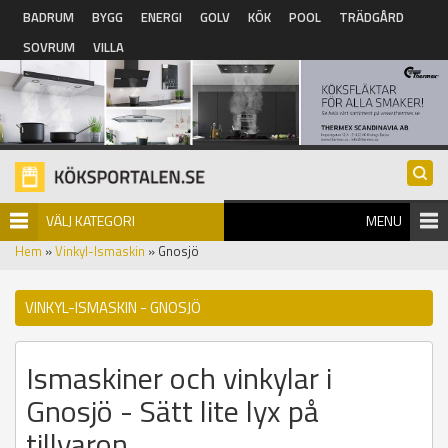
Hoppa till huvudinnehåll
BADRUM
BYGG
ENERGI
GOLV
KÖK
POOL
TRÄDGÅRD
SOVRUM
VILLA
VÄLJ KATEGORI
MENU
Hem
»
Vinkyl-Ismaskin
» Gnosjö
VINKYL-ISMASKIN - GNOSJÖ
Ismaskiner och vinkylar i
Gnosjö - Sätt lite lyx på
tillvaron