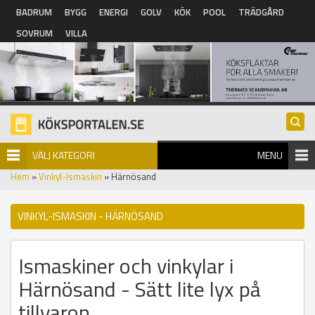
Hoppa till huvudinnehåll
BADRUM
BYGG
ENERGI
GOLV
KÖK
POOL
TRÄDGÅRD
SOVRUM
VILLA
VÄLJ KATEGORI
MENU
Hem
»
Vinkyl-Ismaskin
» Härnösand
VINKYL-ISMASKIN - HÄRNÖSAND
Ismaskiner och vinkylar i
Härnösand - Sätt lite lyx på
tillvaron