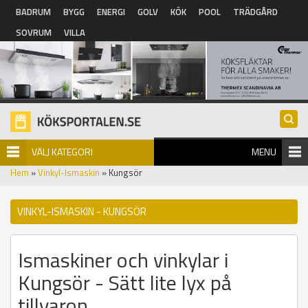
Hoppa till huvudinnehåll
BADRUM
BYGG
ENERGI
GOLV
KÖK
POOL
TRÄDGÅRD
SOVRUM
VILLA
VÄLJ KATEGORI
MENU
Hem
»
Vinkyl-Ismaskin
» Kungsör
VINKYL-ISMASKIN - KUNGSÖR
Ismaskiner och vinkylar i
Kungsör - Sätt lite lyx på
tillvaron