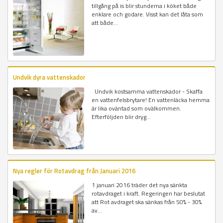
tillgång på is blir stunderna i köket både
enklare och godare. Visst kan det låta som
att både...
Undvik dyra vattenskador
Undvik kostsamma vattenskador - Skaffa
en vattenfelsbrytare! En vattenläcka hemma
är lika oväntad som ovälkommen.
Efterföljden blir dryg...
Nya regler för Rotavdrag från Januari 2016
1 januari 2016 träder det nya sänkta
rotavdraget i kraft. Regeringen har beslutat
att Rot avdraget ska sänkas från 50% - 30%
av...