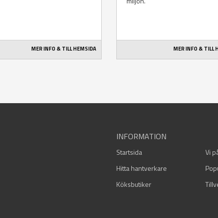
miljön.
MER INFO & TILL HEMSIDA
MER INFO & TILL
INFORMATION
Startsida
Vi p
Hitta hantverkare
Pop
Köksbutiker
Till