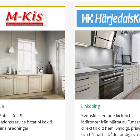
la
Linköping
Motala Kök &
Svensktillverkade luck-och
llationsservice hittar ni kök &
lådfronter från hjärtat av Funä
umsinredningar!
direkt till ditt hem. Smidigt, pris
och hållbart – både för dig och