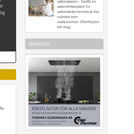
vattenskador - Skaffa en
er
vattenfelsbrytare! En
vattenläcka hemma är lika
hög
oväntad som
ovälkommen. Efterföljden
blir dryg...
ANNONSER
lla