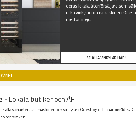
deras lokala återförsäljare som sälj
olika vinkylar och ismaskiner i Ödes
med omnejd.
SE ALLA VINKYLAR HÄR!
 OMNEJD
g - Lokala butiker och ÅF
der alla varianter av ismaskiner och vinkylar i Ödeshög och i närområdet. Ko
esöker butiken.