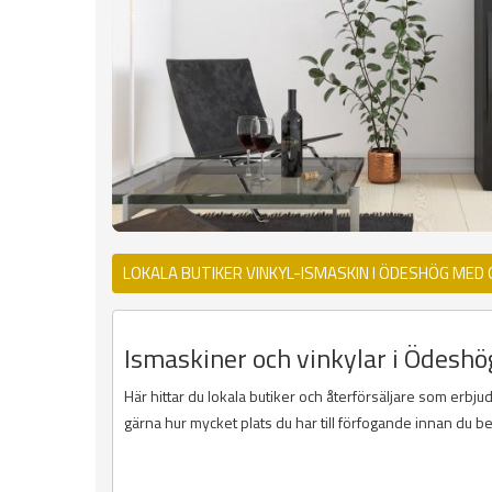
LOKALA BUTIKER VINKYL-ISMASKIN I ÖDESHÖG MED
Ismaskiner och vinkylar i Ödeshö
Här hittar du lokala butiker och återförsäljare som erbju
gärna hur mycket plats du har till förfogande innan du b