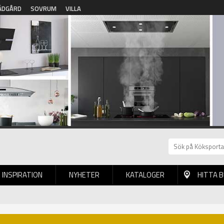
ÄDGÅRD
SOVRUM
VILLA
INSPIRATION
NYHETER
KATALOGER
HITTA 