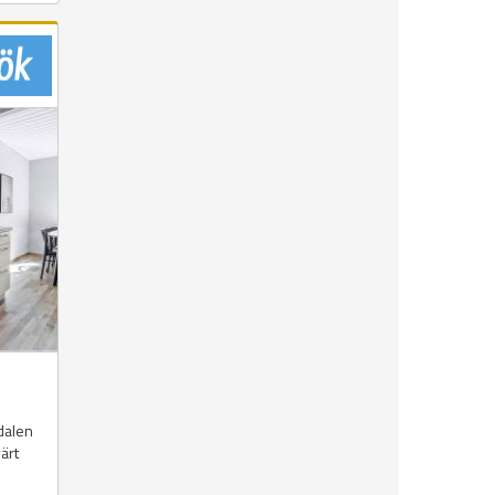
sdalen
värt