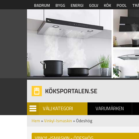
Hoppa till huvudinnehåll
BADRUM
BYGG
ENERGI
GOLV
KÖK
POOL
TR
VÄLJ KATEGORI
VARUMÄRKEN
BILDGALLERI
Hem
»
Vinkyl-Ismaskin
» Ödeshög
VINKYL-ISMASKIN - ÖDESHÖG