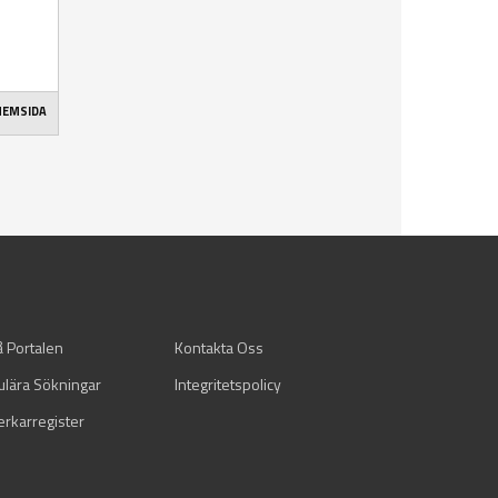
 HEMSIDA
å Portalen
Kontakta Oss
ulära Sökningar
Integritetspolicy
verkarregister