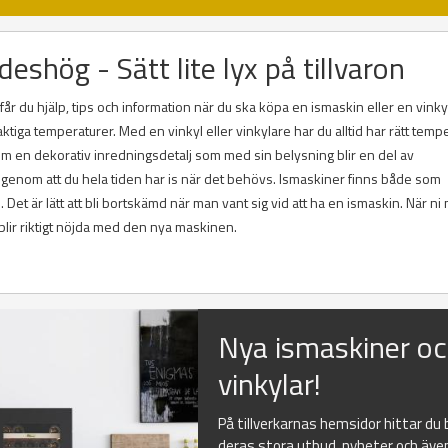
eshög - Sätt lite lyx på tillvaron
r du hjälp, tips och information när du ska köpa en ismaskin eller en vinky
ktiga temperaturer. Med en vinkyl eller vinkylare har du alltid har rätt temp
utom en dekorativ inredningsdetalj som med sin belysning blir en del av
 genom att du hela tiden har is när det behövs. Ismaskiner finns både som
et är lätt att bli bortskämd när man vant sig vid att ha en ismaskin. När ni 
 blir riktigt nöjda med den nya maskinen.
Nya ismaskiner o
vinkylar!
På tillverkarnas hemsidor hittar du
deras stora utbud, nyheter och äve