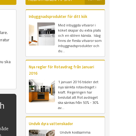
Inbyggnadsprodukter för ditt kök
Med inbyggda vitvaror i
köket skapar du extra plats
lare.
och en stilren känsla. Idag
eratur
finns de flesta vitvaror som
inbyggnadsprodukter och
du...
nu ska
Nya regler för Rotavdrag från Januari
2016
1 januari 2016 träder det
nya sänkta rotavdraget i
kraft. Regeringen har
beslutat att Rot avdraget
ch
ska sänkas från 50% - 30%
av...
Undvik dyra vattenskador
 både
Undvik kostsamma
n