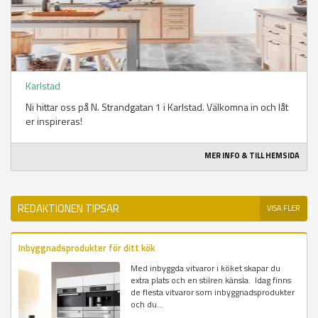
Karlstad
Ni hittar oss på N. Strandgatan 1 i Karlstad. Välkomna in och låt
er inspireras!
MER INFO & TILL HEMSIDA
REDAKTIONEN TIPSAR
VISA FLER
Inbyggnadsprodukter för ditt kök
Med inbyggda vitvaror i köket skapar du
extra plats och en stilren känsla. Idag finns
de flesta vitvaror som inbyggnadsprodukter
och du...