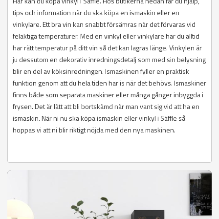
Här kan du köpa vinkyl i Säffle. Hos butikerna nedan får du hjälp,
tips och information när du ska köpa en ismaskin eller en
vinkylare. Ett bra vin kan snabbt försämras när det förvaras vid
felaktiga temperaturer. Med en vinkyl eller vinkylare har du alltid
har rätt temperatur på ditt vin så det kan lagras länge. Vinkylen är
ju dessutom en dekorativ inredningsdetalj som med sin belysning
blir en del av köksinredningen. Ismaskinen fyller en praktisk
funktion genom att du hela tiden har is när det behövs. Ismaskiner
finns både som separata maskiner eller många gånger inbyggda i
frysen. Det är lätt att bli bortskämd när man vant sig vid att ha en
ismaskin. När ni nu ska köpa ismaskin eller vinkyl i Säffle så
hoppas vi att ni blir riktigt nöjda med den nya maskinen.