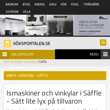
Hoppa till huvudinnehåll
BADRUM
BYGG
ENERGI
GOLV
KÖK
POOL
TRÄDGÅRD
SOVRUM
VILLA
VÄLJ KATEGORI
MENU
Hem
»
Vinkyl-Ismaskin
» Säffle
VINKYL-ISMASKIN - SÄFFLE
Ismaskiner och vinkylar i Säffle
- Sätt lite lyx på tillvaron